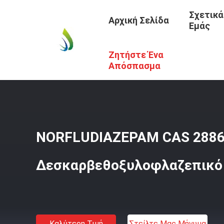
Σχετικά
Αρχική Σελίδα
Εμάς
Ζητήστε Ένα
Αρχική Σελίδα
/
Προϊόντα
/
Βασικά Οργανικά Χημικά
/
N
Απόσπασμα
NORFLUDIAZEPAM CAS 2886
Δεσκαρβεθοξυλοφλαζεπικό
Καλύτερη Τιμή
Στείλτε Μας Μήνυμα