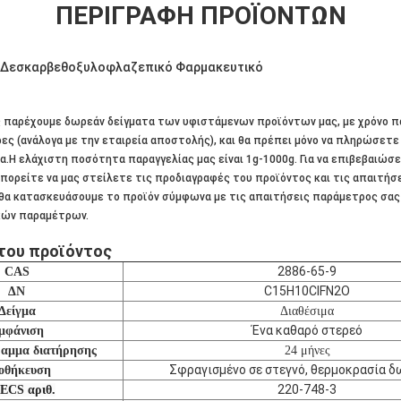
ΠΕΡΙΓΡΑΦΉ ΠΡΟΪΌΝΤΩΝ
9 Δεσκαρβεθοξυλοφλαζεπικό Φαρμακευτικό
 παρέχουμε δωρεάν δείγματα των υφιστάμενων προϊόντων μας, με χρόνο 
ες (ανάλογα με την εταιρεία αποστολής), και θα πρέπει μόνο να πληρώσετε
α.Η ελάχιστη ποσότητα παραγγελίας μας είναι 1g-1000g. Για να επιβεβαιώσ
μπορείτε να μας στείλετε τις προδιαγραφές του προϊόντος και τις απαιτήσ
θα κατασκευάσουμε το προϊόν σύμφωνα με τις απαιτήσεις παράμετρος σας 
κών παραμέτρων.
του προϊόντος
2886-65-9
CAS
C15H10ClFN2O
ΔΝ
Δείγμα
Διαθέσιμα
Ένα καθαρό στερεό
μφάνιση
ραμμα διατήρησης
24 μήνες
Σφραγισμένο σε στεγνό, θερμοκρασία δ
οθήκευση
220-748-3
ECS αριθ.