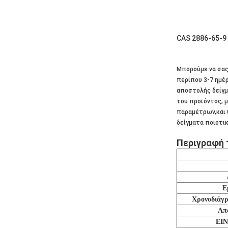
CAS 2886-65-
Μπορούμε να σας
περίπου 3-7 ημέρ
αποστολής δείγμ
του προϊόντος, 
παραμέτρων,και 
δείγματα ποιοτι
Περιγραφή 
Ε
Χρονοδιάγ
Απ
EIN