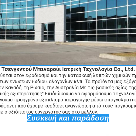
Τσενγκντού Μπιναρούι Ιατρική Τεχνολογία Co., Ltd.
εύεται στον εφοδιασμό και την κατασκευή λεπτών χημικών 
ων ενώσεων ιωδίου, αλογονίων κλπ. Τα προϊόντα μας εξάγο
ν Καναδά, τη Ρωσία, την Αυστραλία,Με τις βασικές αξίες της
ικής εξυπηρέτησης",Επιδιώκουμε να εφαρμόσουμε τεχνολογ
γάγουμε προηγμένο εξοπλισμό παραγωγής μέσω επαγγελματι
ήφανοι που έχουμε κερδίσει αναγνώριση από τους παγκόσμι
ε ο αξιόπιστος συνεργάτης σας στο μέλλον.
Συσκευή και παράδοση