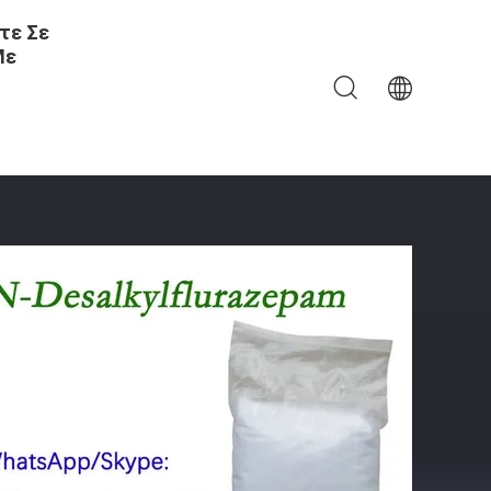
τε Σε
Με