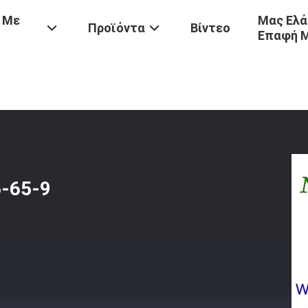
 Με
Μας Ελά
Προϊόντα
Βίντεο
Επαφή 
ORFLUDIAZEPAM CAS 2886-65-9 Δεσκαρβεθοξυλοφλαζεπικό
-65-9