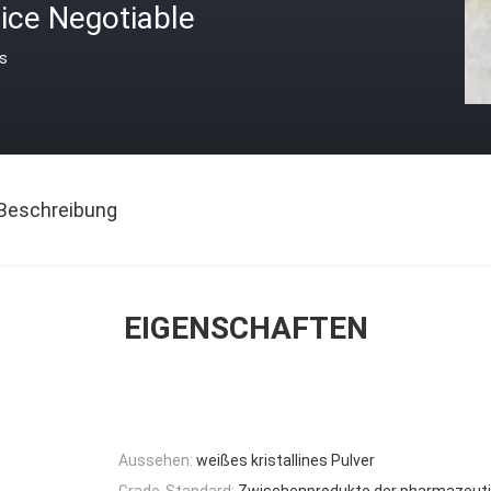
ice Negotiable
is
Beschreibung
EIGENSCHAFTEN
Aussehen:
weißes kristallines Pulver
Grade-Standard:
Zwischenprodukte der pharmazeuti