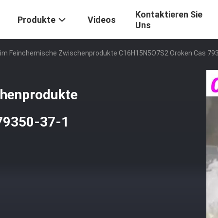
Kontaktieren Sie
Produkte
Videos
Uns
xim Feinchemische Zwischenprodukte C16H15N5O7S2 Oroken Cas 79
chenprodukte
79350-37-1