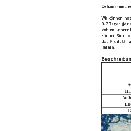
Cefixim Feinc
Wir können Ihn
3-7 Tagen (je 
zahlen.Unsere 
können Sie uns
das Produkt na
liefern.
Beschreibu
A
Hal
Auf
EI
R