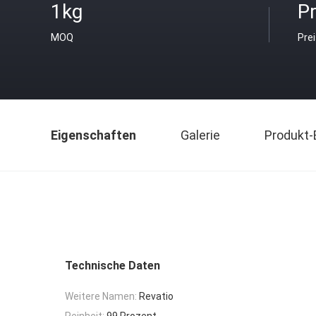
1kg
Pr
MOQ
Pre
Eigenschaften
Galerie
Produkt-
Technische Daten
Weitere Namen:
Revatio
Reinheit:
99 Prozent