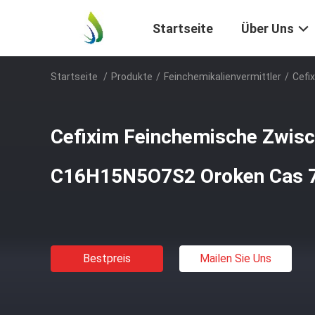
Startseite
Über Uns
Startseite
/
Produkte
/
Feinchemikalienvermittler
/
Cefi
Cefixim Feinchemische Zwis
C16H15N5O7S2 Oroken Cas 
Bestpreis
Mailen Sie Uns