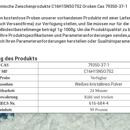
hemische Zwischenprodukte C16H15N5O7S2 Oroken Cas 79350-37-1
en kostenlose Proben unserer vorhandenen Produkte mit einer Liefer
nach Versandfirma) zur Verfügung stellen, und Sie müssen nur für di
Mindestbestellmenge beträgt 1g-1000g. Um die Produktqualität zu b
 Ihre Produktspezifikationen und Parameteranforderungen senden,
ch Ihren Parameteranforderungen herstellen oder Qualitätsparame
ng des Produkts
79350-37-1
CAS
C16H15N5O7S2
MF
Probe
Verfügbar
Weißes kristallines Pulver
ussehen
tbarkeit
24 Monate
bewahrung
Kühl und trocken
616-684-4
NECS Nr.
einheit
99 Prozent