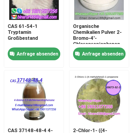
Über uns
CAS 61-54-1
Organische
Tryptamin
Chemikalien Pulver 2-
Werksbesichtigung
Großbestand
Bromo-4'-
Chloropropiophenon
Cas 877-37-2 2-
Anfrage absenden
Anfrage absenden
Qualitätskontrolle
Bromo-1- ((4-
Chlorophenyl) Propan-
1-on
Bitte um ein Angebot
Tägliche chemische Rohstoffe
Anorganische Chemikalien-Rohstoff
Feinchemikalienvermittler
CAS 37148-48-4 4-
2-Chlor-1- ((4-