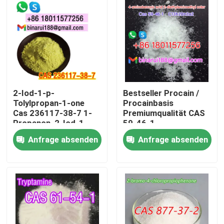
2-Iod-1-p-
Bestseller Procain /
Tolylpropan-1-one
Procainbasis
Cas 236117-38-7 1-
Premiumqualität CAS
Propanon, 2-Iod-1-
59-46-1
((4-Methylphenyl) -
Anfrage absenden
Anfrage absenden
Zu Hause
Produkte
Videos