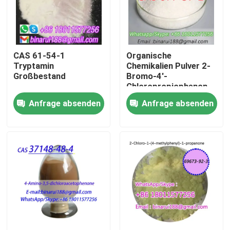
Über uns
CAS 61-54-1
Organische
Werksbesichtigung
Tryptamin
Chemikalien Pulver 2-
Großbestand
Bromo-4'-
Chloropropiophenon
Qualitätskontrolle
Cas 877-37-2 2-
Anfrage absenden
Anfrage absenden
Bromo-1- ((4-
Chlorophenyl) Propan-
Bitte um ein Angebot
1-on
Tägliche chemische Rohstoffe
Anorganische Chemikalien-Rohstoff
Feinchemikalienvermittler