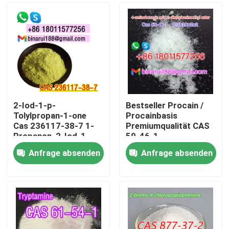
2-Iod-1-p-
Bestseller Procain /
Tolylpropan-1-one
Procainbasis
Cas 236117-38-7 1-
Premiumqualität CAS
Propanon, 2-Iod-1-
59-46-1
((4-Methylphenyl) -
Anfrage absenden
Anfrage absenden
Zu Hause
Produkte
Videos