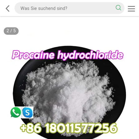
2
/
5