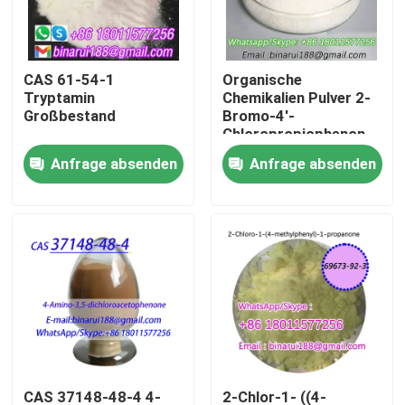
Über uns
CAS 61-54-1
Organische
Tryptamin
Chemikalien Pulver 2-
Werksbesichtigung
Großbestand
Bromo-4'-
Chloropropiophenon
Cas 877-37-2 2-
Anfrage absenden
Anfrage absenden
Qualitätskontrolle
Bromo-1- ((4-
Chlorophenyl) Propan-
1-on
Bitte um ein Angebot
Tägliche chemische Rohstoffe
Anorganische Chemikalien-Rohstoff
Feinchemikalienvermittler
CAS 37148-48-4 4-
2-Chlor-1- ((4-