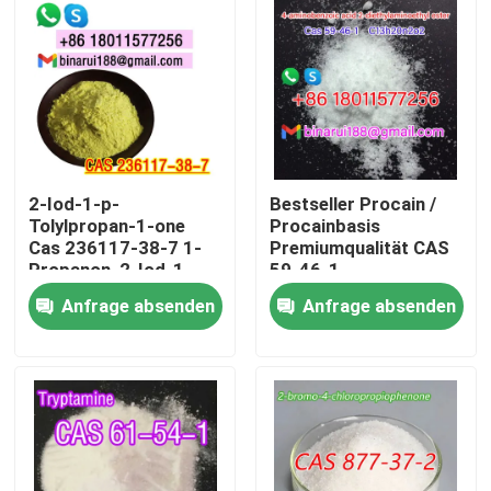
2-Iod-1-p-
Bestseller Procain /
Tolylpropan-1-one
Procainbasis
Cas 236117-38-7 1-
Premiumqualität CAS
Propanon, 2-Iod-1-
59-46-1
((4-Methylphenyl) -
Anfrage absenden
Anfrage absenden
Zu Hause
Produkte
Videos