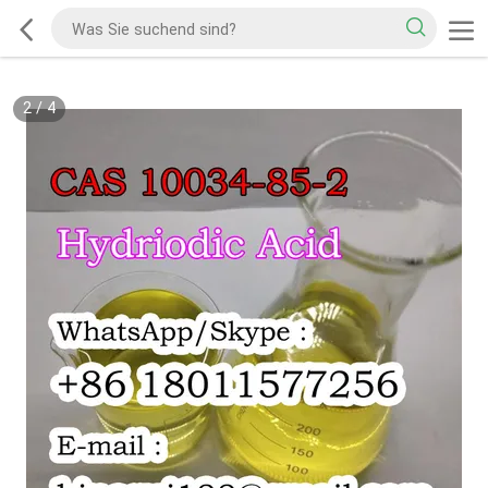
2
/
4