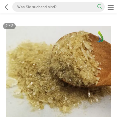
2
/
3