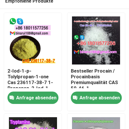
Empfohlene Produkte
2-Iod-1-p-
Bestseller Procain /
Tolylpropan-1-one
Procainbasis
Cas 236117-38-7 1-
Premiumqualität CAS
Propanon, 2-Iod-1-
59-46-1
Zu Hause
((4-Methylphenyl) -
Anfrage absenden
Anfrage absenden
Produkte
Videos