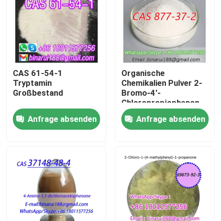
Über uns
Werksbesichtigung
CAS 61-54-1
Organische
Tryptamin
Chemikalien Pulver 2-
Qualitätskontrolle
Großbestand
Bromo-4'-
Chloropropiophenon
Cas 877-37-2 2-
Anfrage absenden
Anfrage absenden
Bitte um ein Angebot
Bromo-1- ((4-
Chlorophenyl) Propan-
1-on
Tägliche chemische Rohstoffe
Anorganische Chemikalien-Rohstoff
Feinchemikalienvermittler