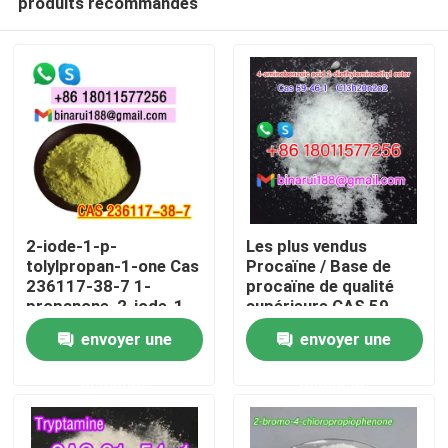
produits recommandés
2-iode-1-p-
Les plus vendus
tolylpropan-1-one Cas
Procaïne / Base de
236117-38-7 1-
procaïne de qualité
propanone, 2-iode-1-
supérieure CAS 59-
À la maison
((4-méthylphényle)
46-1
envoyer une
envoyer une
Produits
demande
demande
Vidéos