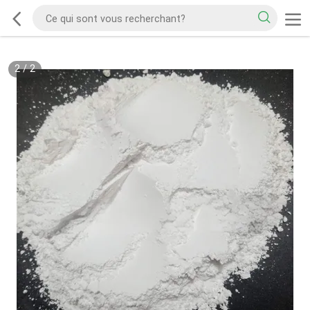
2
/
2