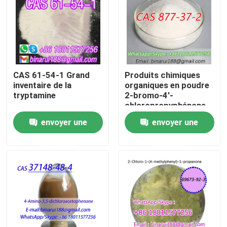
À propos de nous
Visite de l'usine
CAS 61-54-1 Grand
Produits chimiques
inventaire de la
organiques en poudre
Contrôle de la qualité
tryptamine
2-bromo-4'-
chloropropyphénone
Cas 877-37-2 2-
envoyer une
envoyer une
Demandez un devis
bromo-1- ((4-
chlorophényl)
demande
demande
propane-1-one
Matières premières chimiques quotidiennes
Matière première de produits chimiques inorganiques
intermédiaires chimiques fines