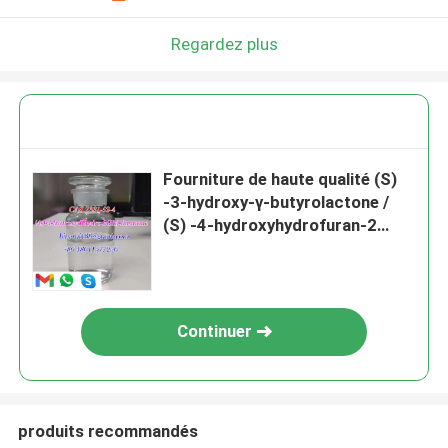
Regardez plus
Fourniture de haute qualité (S)
-3-hydroxy-γ-butyrolactone /
(S) -4-hydroxyhydrofuran-2
(((3H) -one Cas 7331-52-4
Continuer
produits recommandés