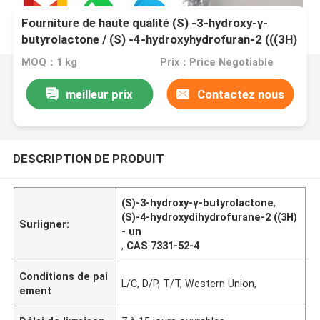
Fourniture de haute qualité (S) -3-hydroxy-γ-
butyrolactone / (S) -4-hydroxyhydrofuran-2 (((3H)
-one Cas 7331-52-4
MOQ：1 kg
Prix：Price Negotiable
meilleur prix
Contactez nous
DESCRIPTION DE PRODUIT
(S)-3-hydroxy-γ-butyrolactone
,
(S)-4-hydroxydihydrofurane-2 ((3H)
Surligner:
- un
,
CAS 7331-52-4
Conditions de pai
L/C, D/P, T/T, Western Union,
ement