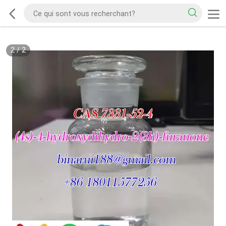
2
/
2