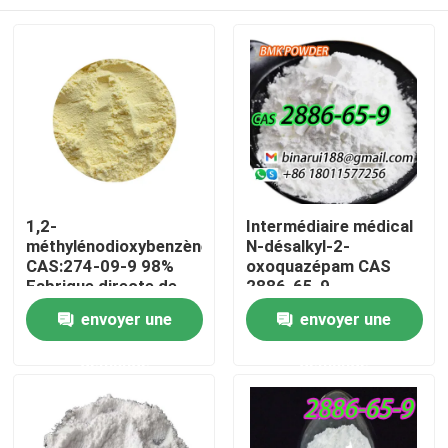
1,2-
Intermédiaire médical
méthylénodioxybenzène
N-désalkyl-2-
CAS:274-09-9 98%
oxoquazépam CAS
Fabrique directe de
2886-65-9
haute qualité
Descarbethoxyloflazépat
À la maison
envoyer une
envoyer une
Un solide soigné sous
forme solide
demande
demande
Produits
Vidéos