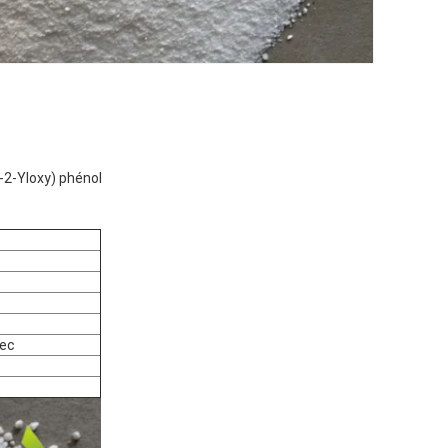
-2-Yloxy) phénol
sec