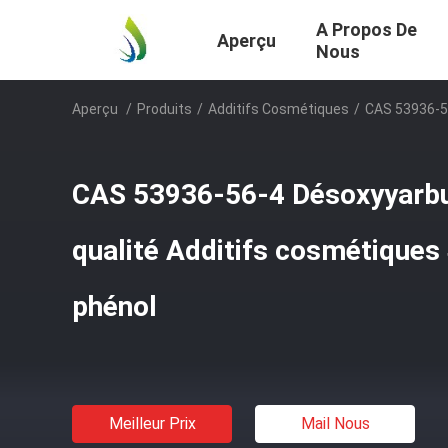
A Propos De
Aperçu
Nous
Aperçu
/
Produits
/
Additifs Cosmétiques
/
CAS 53936-56
CAS 53936-56-4 Désoxyyarbut
qualité Additifs cosmétiques
phénol
Meilleur Prix
Mail Nous