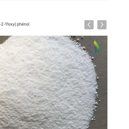
-2-Yloxy) phénol