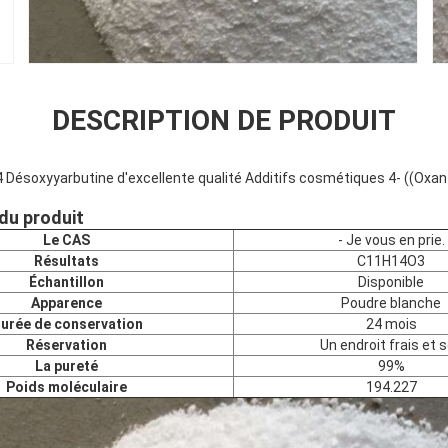
DESCRIPTION DE PRODUIT
Désoxyyarbutine d'excellente qualité Additifs cosmétiques 4- ((Oxan
du produit
Le CAS
- Je vous en prie.
Résultats
C11H14O3
Échantillon
Disponible
Apparence
Poudre blanche
urée de conservation
24 mois
Réservation
Un endroit frais et 
La pureté
99%
Poids moléculaire
194.227