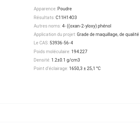
Apparence:
Poudre
Résultats:
C11H14O3
Autres noms:
4- ((oxan-2-yloxy) phénol
Application du projet:
Grade de maquillage, de qualit
Le CAS:
53936-56-4
Poids moléculaire:
194.227
Densité:
1.2±0.1 g/cm3
Point d'éclairage:
1650,3 ± 25,1 °C