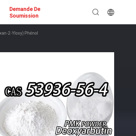
Demande De
Soumission
xan-2-Yloxy) Phénol