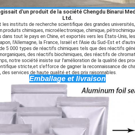
 s'agissait d'un produit de la société Chengdu Binarui M
Ltd.
t les instituts de recherche scientifique des grandes universités,
n.
produits chimiques
, microélectronique, chimique, pétrochimique
dans tout le pays en Chine, et exportés vers les États-Unis, les
apon, l'Allemagne, la France, Israël et l'Asie du Sud-Est et d'autr
 de 5 000 types de réactifs chimiques tels que des réactifs géné
 inorganiques, des réactifs biochimiques, des réactifs de chroma
s, notre société insiste sur l'amélioration de la qualité des pr
entifique stricte,et s'efforce de gagner la reconnaissance de ch
, des services de haute qualité et des prix raisonnables.
Emballage et livraison