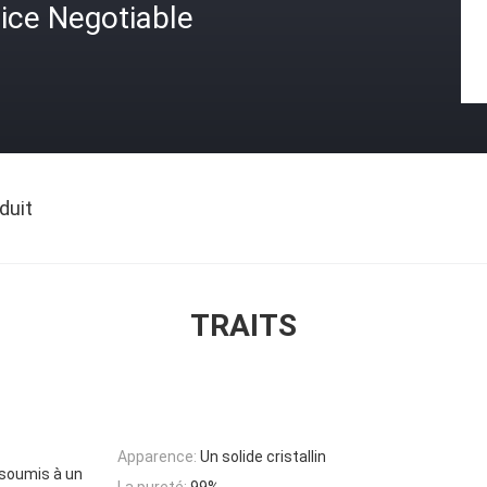
ice Negotiable
duit
TRAITS
Apparence:
Un solide cristallin
e soumis à un
La pureté:
99%