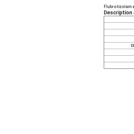
Flubrotizolam 
Description 
D