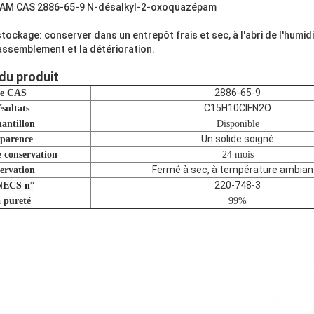
M CAS 2886-65-9 N-désalkyl-2-oxoquazépam
tockage: conserver dans un entrepôt frais et sec, à l'abri de l'humidit
rassemblement et la détérioration.
du produit
2886-65-9
e CAS
C15H10ClFN2O
sultats
antillon
Disponible
Un solide soigné
parence
 conservation
24 mois
Fermé à sec, à température ambian
ervation
220-748-3
NECS n°
 pureté
99%