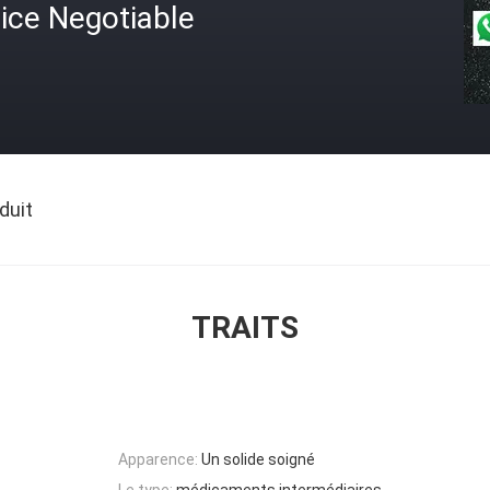
ice Negotiable
duit
TRAITS
Apparence:
Un solide soigné
Le type:
médicaments intermédiaires