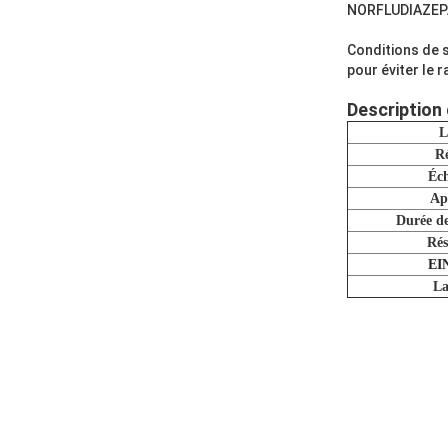
NORFLUDIAZEPA
Conditions de s
pour éviter le 
Description 
L
Ré
Éch
Ap
Durée de
Rés
EI
La