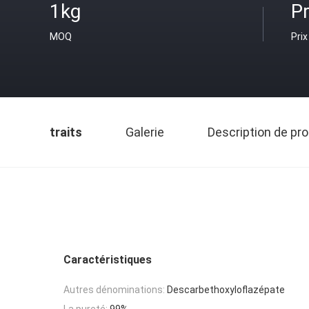
1kg
Pr
MOQ
Prix
traits
Galerie
Description de pro
Caractéristiques
Autres dénominations:
Descarbethoxyloflazépate
La pureté:
99%