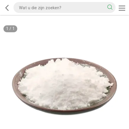
1
/
1