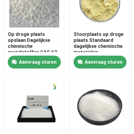
Op droge plaats
Stoorplaats op droge
opslaan Dagelijkse
plaats Standaard
chemische
dagelijkse chemische
grondstoffen CAS 62-
materialen
44-2 Volg de
Farmaceutische
Aanvraag sturen
Aanvraag sturen
aanbevolen
tussenproducten
doseringsprocedures
Grade Standard Ideaal
voor formules
voor productie en
laboratorium
Thuis
Producten
Video's