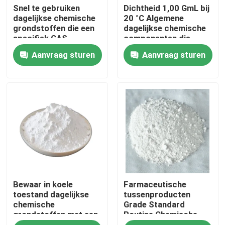
Snel te gebruiken
Dichtheid 1,00 GmL bij
dagelijkse chemische
20 °C Algemene
grondstoffen die een
dagelijkse chemische
Over ons
specifiek CAS-
componenten die
nummer per grondstof
worden gebruikt in
Aanvraag sturen
Aanvraag sturen
en een dichtheid van
productieprocessen
Fabriekstocht
1,00 g/ml bij 20 °C
en chemische
leveren, op maat
productielijnen
gemaakt voor
Kwaliteitscontrole
productie
Vraag een offerte
Dagelijkse chemische grondstoffen
Bewaar in koele
Farmaceutische
Anorganische Chemische producten Grondstof
toestand dagelijkse
tussenproducten
chemische
Grade Standard
grondstoffen met een
Routine Chemische
fijne chemische tussenpersonen
houdbaarheid van 2
grondstoffen