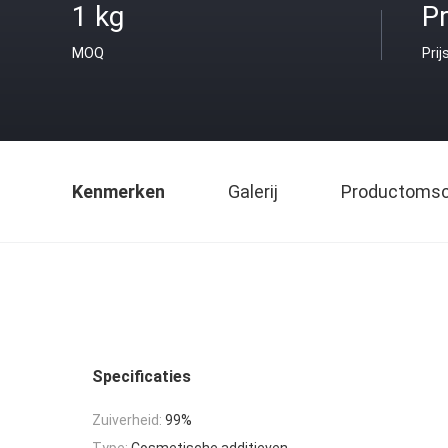
1 kg
Pr
MOQ
Prij
Kenmerken
Galerij
Productomsch
Specificaties
Zuiverheid:
99%
Type:
Cosmetische additieven