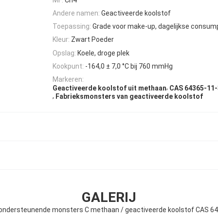
Andere namen:
Geactiveerde koolstof
Toepassing:
Grade voor make-up, dagelijkse consump
Kleur:
Zwart Poeder
Opslag:
Koele, droge plek
Kookpunt:
-164,0 ± 7,0 °C bij 760 mmHg
Markeren:
,
Geactiveerde koolstof uit methaan
CAS 64365-11-
,
Fabrieksmonsters van geactiveerde koolstof
GALERIJ
ondersteunende monsters C methaan / geactiveerde koolstof CAS 6