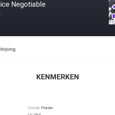
ice Negotiable
s
rijving
KENMERKEN
Uiterlijk:
Poeder
MF:
Ch4