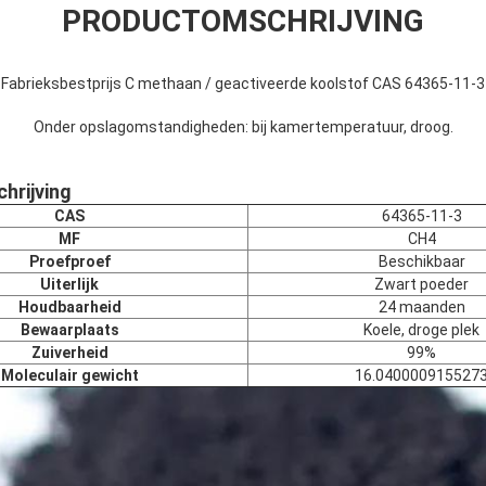
PRODUCTOMSCHRIJVING
Fabrieksbestprijs C methaan / geactiveerde koolstof CAS 64365-11-3
Onder opslagomstandigheden: bij kamertemperatuur, droog.
hrijving
CAS
64365-11-3
MF
CH4
Proefproef
Beschikbaar
Uiterlijk
Zwart poeder
Houdbaarheid
24 maanden
Bewaarplaats
Koele, droge plek
Zuiverheid
99%
Moleculair gewicht
16.040000915527