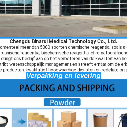
Chengdu Binarui Medical Technology Co., Ltd.
 momenteel meer dan 5000 soorten chemische reagentia, zoals a
organische reagentia, biochemische reagentia, chromatografisch
jd dringt ons bedrijf aan op het verbeteren van de kwaliteit van h
rikt wetenschappelijk management,en streeft ernaar om de erke
producten, kwalitatief hoogwaardige diensten en redelijke prij
Verpakking en levering