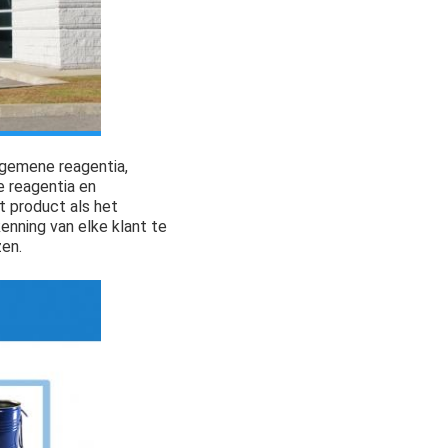
lgemene reagentia,
e reagentia en
et product als het
nning van elke klant te
zen.