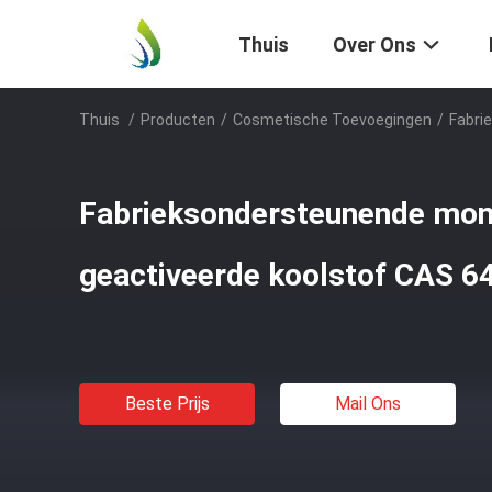
Thuis
Over Ons
Thuis
/
Producten
/
Cosmetische Toevoegingen
/
Fabri
Fabrieksondersteunende mon
geactiveerde koolstof CAS 6
Beste Prijs
Mail Ons