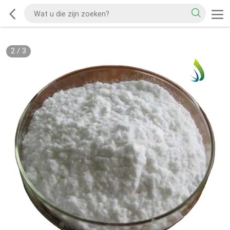
2
/
3