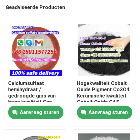
Geadviseerde Producten
Calciumsulfaat
Hogekwaliteit Cobalt
hemihydraat /
Oxide Pigment Co3O4
gedroogde gips van
Keramische kwaliteit
Thuis
hoge kwaliteit Cas
Cobalt Oxide CAS
10034-76-1
1307-96-6
Aanvraag sturen
Aanvraag sturen
Producten
Video's