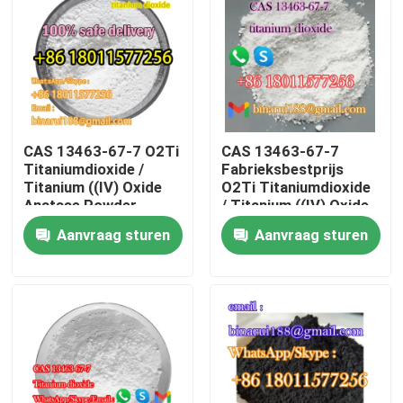
Over ons
Fabriekstocht
CAS 13463-67-7 O2Ti
CAS 13463-67-7
Kwaliteitscontrole
Titaniumdioxide /
Fabrieksbestprijs
Titanium ((IV) Oxide
O2Ti Titaniumdioxide
Anatase Powder
/ Titanium ((IV) Oxide
Vraag een offerte
Ready Stock
Anorganische
Aanvraag sturen
Aanvraag sturen
pigmenten
Dagelijkse chemische grondstoffen
Anorganische Chemische producten Grondstof
fijne chemische tussenpersonen