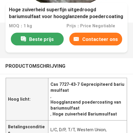
Hoge zuiverheid superfijn uitgedroogd
bariumsulfaat voor hoogglanzende poedercoating
CAS 7727-43-7
MOQ：1 kg
Prijs：Price Negotiable
Beste prijs
Contacteer ons
PRODUCTOMSCHRIJVING
Cas 7727-43-7 Geprecipiteerd bariu
msulfaat
,
Hoog licht:
Hoogglanzend poedercoating van
bariumsulfaat
,
Hoge zuiverheid Bariumsulfaat
Betalingsconditie
L/C, D/P, T/T, Western Union,
s