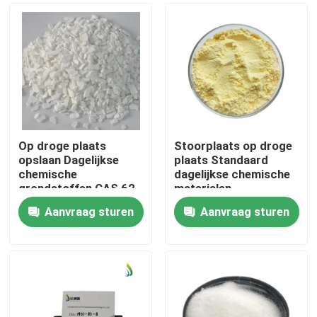
Op droge plaats
Stoorplaats op droge
opslaan Dagelijkse
plaats Standaard
chemische
dagelijkse chemische
grondstoffen CAS 62-
materialen
44-2 Volg de
Farmaceutische
Aanvraag sturen
Aanvraag sturen
aanbevolen
tussenproducten
Thuis
doseringsprocedures
Grade Standard Ideaal
voor formules
voor productie en
laboratorium
Producten
Video's