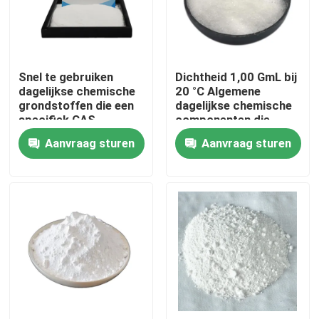
Over ons
Snel te gebruiken
Dichtheid 1,00 GmL bij
Fabriekstocht
dagelijkse chemische
20 °C Algemene
grondstoffen die een
dagelijkse chemische
specifiek CAS-
componenten die
Kwaliteitscontrole
nummer per grondstof
worden gebruikt in
Aanvraag sturen
Aanvraag sturen
en een dichtheid van
productieprocessen
1,00 g/ml bij 20 °C
en chemische
Vraag een offerte
leveren, op maat
productielijnen
gemaakt voor
productie
Dagelijkse chemische grondstoffen
Anorganische Chemische producten Grondstof
fijne chemische tussenpersonen