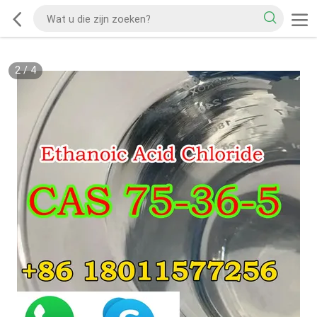
2
/
4