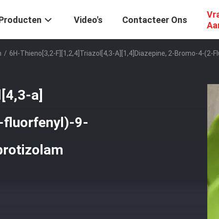
Vr
Producten
Video's
Contacteer Ons
Aa
n
/
6H-Thieno[3,2-F][1,2,4]triazol[4,3-A][1,4]diazepine, 2-Bromo-4-(2-
l[4,3-a]
fluorfenyl)-9-
brotizolam