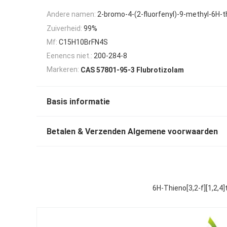
Andere namen:
2-bromo-4-(2-fluorfenyl)-9-methyl-6H-th
Zuiverheid:
99%
Mf:
C15H10BrFN4S
Eenencs niet.:
200-284-8
Markeren:
CAS 57801-95-3 Flubrotizolam
Basis informatie
Betalen & Verzenden Algemene voorwaarden
6H-Thieno[3,2-f][1,2,4