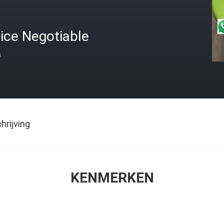
ice Negotiable
s
rijving
KENMERKEN