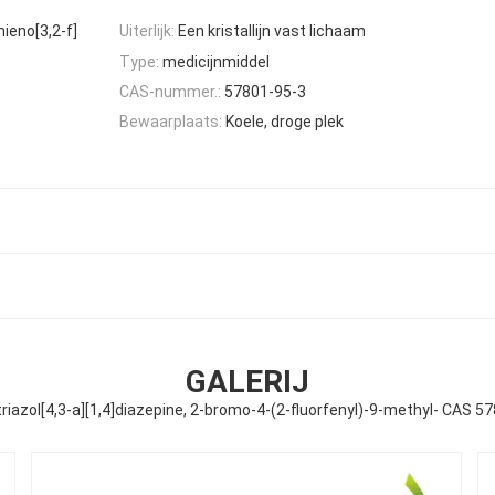
ieno[3,2-f]
Uiterlijk:
Een kristallijn vast lichaam
Type:
medicijnmiddel
CAS-nummer.:
57801-95-3
Bewaarplaats:
Koele, droge plek
GALERIJ
]triazol[4,3-a][1,4]diazepine, 2-bromo-4-(2-fluorfenyl)-9-methyl- CAS 5