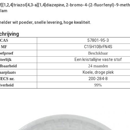
][1,2,4]triazol[4,3-a][1,4]diazepine, 2-bromo-4-(2-fluorfenyl)-9-met
olam
alhelder wit poeder, snelle levering, hoge kwaliteit.
hrijving
57801-95-3
CAS
C15H10BrFN4S
MF
oefproef
Beschikbaar
Een kristallijne vaste stof
terlijk
baarheid
24 maanden
Koele, droge plek
arplaats
200-284-8
ECS nr.
iverheid
99%