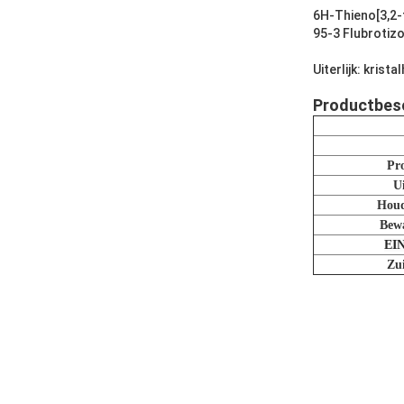
6H-Thieno[3,2-f
95-3 Flubrotiz
Uiterlijk: krist
Productbesc
Pr
Ui
Houd
Bewa
EIN
Zu