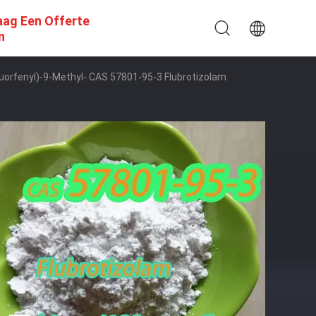
aag Een Offerte
n
Fluorfenyl)-9-Methyl- CAS 57801-95-3 Flubrotizolam