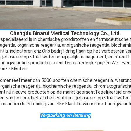
Chengdu Binarui Medical Technology Co., Ltd.
gespecialiseerd is in chemische grondstoffen en farmaceutisch
eagentia, organische reagentia, anorganische reagentia, biochemi
ia, indicatoren enz.Ons bedrijf dringt aan op het verbeteren va
 gebaseerd op strikt wetenschappelijk management, en streeft 
 hoogwaardige producten, diensten en redelijke prijzen.We leve
 onze klanten.
 momenteel meer dan 5000 soorten chemische reagentia, waaron
organische reagentia, biochemische reagentia, chromatografische 
ontinu nieuwe producten op de markt gebrachtTegelijkertijd drin
eit van het product als het centrum, gebaseerd op strikt weten
rnaar om de erkenning van elke klant te winnen met hoogwaardi
Verpakking en levering