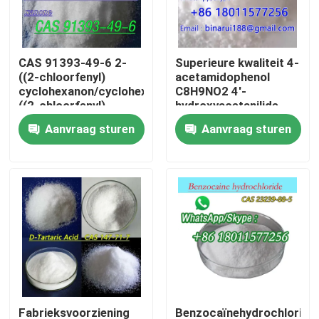
Over ons
CAS 91393-49-6 2-
Superieure kwaliteit 4-
((2-chloorfenyl)
acetamidophenol
Fabriekstocht
cyclohexanon/cyclohexanon,2-
C8H9NO2 4'-
((2-chloorfenyl)
hydroxyacetanilide
CAS 103-90-2
Aanvraag sturen
Aanvraag sturen
Kwaliteitscontrole
Vraag een offerte
Dagelijkse chemische grondstoffen
Anorganische Chemische producten Grondstof
fijne chemische tussenpersonen
Fabrieksvoorziening
Benzocaïnehydrochloride