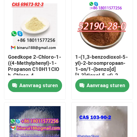
Goedkope 2-Chloro-1-
1-(1,3-benzodioxol-5-
((4-Methylphenyl)-1-
yl)-2-broompropaan-
Propanon C10H11ClO
1-on/1-(benzo[d]
b-Chloro-4-
[1,3]dioxol-5-yl)-2-
methylpropiophenon
broompropaan-1-on
Aanvraag sturen
Aanvraag sturen
Cas 69673-92-3
CAS 52190 -28-0
Thuis
Producten
Video's