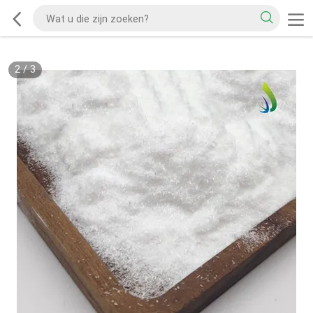
2
/
3