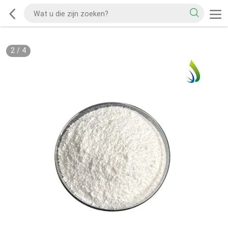
2
/
4