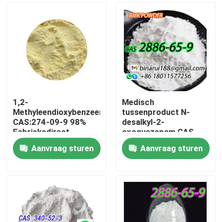
1,2-
Medisch
Methyleendioxybenzeen
tussenproduct N-
CAS:274-09-9 98%
desalkyl-2-
Fabrieksdirect
oxoquazepam CAS
Hoogwaardige
2886-65-9
Aanvraag sturen
Aanvraag sturen
spotverpakking op
Descarbethoxyloflazepaa
Thuis
aanvraag
Een nette vaste stof in
vaste vorm
Producten
Video's