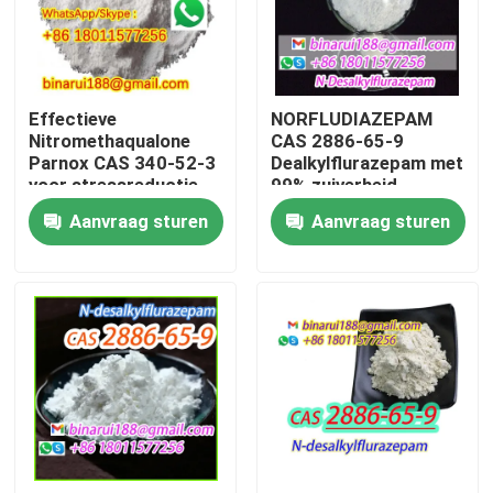
Over ons
Effectieve
NORFLUDIAZEPAM
Fabriekstocht
Nitromethaqualone
CAS 2886-65-9
Parnox CAS 340-52-3
Dealkylflurazepam met
voor stressreductie
99% zuiverheid
Kwaliteitscontrole
Aanvraag sturen
Aanvraag sturen
Vraag een offerte
Dagelijkse chemische grondstoffen
Anorganische Chemische producten Grondstof
fijne chemische tussenpersonen