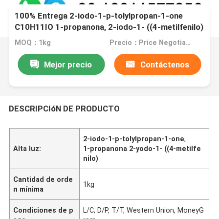
100% Entrega 2-iodo-1-p-tolylpropan-1-one
C10H11IO 1-propanona, 2-iodo-1- ((4-metilfenilo)
- CAS 236117-38-7
MOQ：1kg
Precio：Price Negotiable
Mejor precio
Contáctenos
DESCRIPCIóN DE PRODUCTO
2-iodo-1-p-tolylpropan-1-one
,
Alta luz:
1-propanona 2-yodo-1- ((4-metilfe
nilo)
Cantidad de orde
1kg
n mínima
Condiciones de p
L/C, D/P, T/T, Western Union, MoneyG