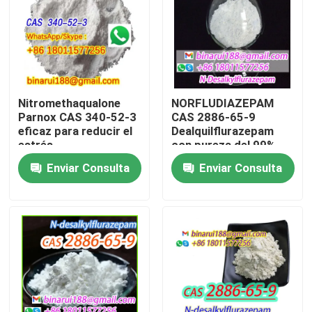
Sobre nosotros
Recorrido por la fábrica
Nitromethaqualone
NORFLUDIAZEPAM
Parnox CAS 340-52-3
CAS 2886-65-9
Control de calidad
eficaz para reducir el
Dealquilflurazepam
estrés
con pureza del 99%
Enviar Consulta
Enviar Consulta
Solicitar una cita
Materias primas químicas diarias
Materia prima de las sustancias químicas inorgánicas
intermedios químicos finos