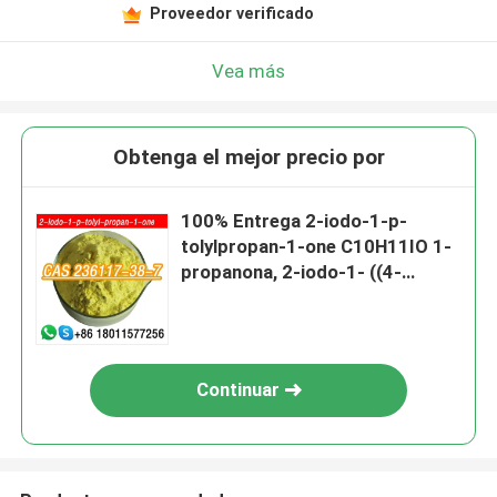
Proveedor verificado
Vea más
Obtenga el mejor precio por
100% Entrega 2-iodo-1-p-
tolylpropan-1-one C10H11IO 1-
propanona, 2-iodo-1- ((4-
metilfenilo) - CAS 236117-38-7
Continuar