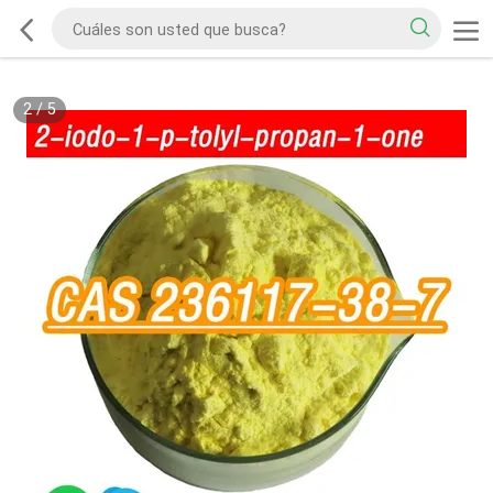
2
/
5