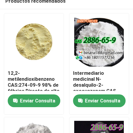
Productos recomendados
12,2-
Intermediario
metilendioxibenzeno
medicinal N-
CAS:274-09-9 98% de
desalquilo-2-
fábrica Directo de alta
oxocuazepam CAS
En casa
calidad Envasado a
2886-65-9
Enviar Consulta
Enviar Consulta
pedido
Descarbetotoxilaflasepat
Un sólido limpio en
Productos
forma sólida
Los vídeos