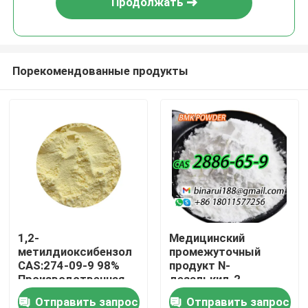
Продолжать
Порекомендованные продукты
Домой
1,2-
Медицинский
метилдиоксибензол
промежуточный
Продукты
CAS:274-09-9 98%
продукт N-
Производственная
дезалькил-2-
прямая
оксоквазепам CAS
Отправить запрос
Отправить запрос
Видеозаписи
высококачественная
2886-65-9