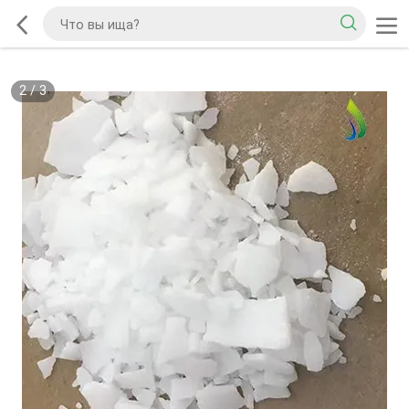
2
/
3