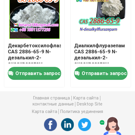
Агрохимические промежуточные звена
Основные органические химикаты
Декарбетоксилофлазепат
Диалкилфлуразепам
CAS 2886-65-9 N-
CAS 2886-65-9 N-
Фармацевтическое сырье
дезалькил-2-
дезалькил-2-
оксоквазепам
оксоквазепам
Химические пищевые добавки
Отправить запрос
Отправить запрос
Добавки корма для животных
Главная страница
Карта сайта
контактные данные
Desktop Site
Косметические добавки
Карта сайта
Политика уединения
Стеклянные лабораторные бутылки