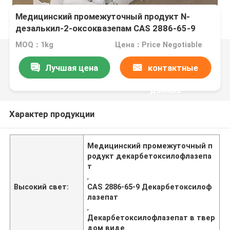
Медицинский промежуточный продукт N-
дезалькил-2-оксоквазепам CAS 2886-65-9
Декарбетоксилофлазепат
MOQ：1kg
Цена：Price Negotiable
Лучшая цена
контактные
данные
Характер продукции
Медицинский промежуточный п
родукт декарбетоксилофлазепа
т
,
Высокий свет:
CAS 2886-65-9 Декарбетоксилоф
лазепат
,
Декарбетоксилофлазепат в твер
дом виде