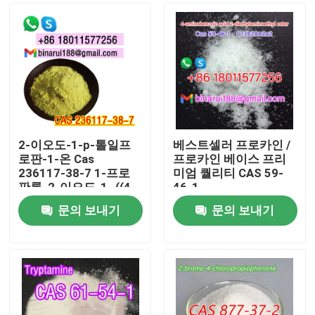
2-이오도-1-p-톨일프
베스트셀러 프로카인 /
로판-1-온 Cas
프로카인 베이스 프리
236117-38-7 1-프로
미엄 퀄리티 CAS 59-
판론, 2-이오도-1- ((4-
46-1
메틸페닐) -
문의 보내기
문의 보내기
집
제품
비디오