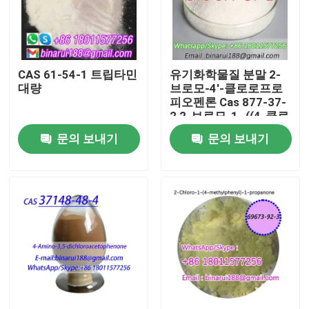
우리 에 관한 것
CAS 61-54-1 트립타민
유기화학물질 분말 2-
공장 투어
대량
브로모-4'-클로로프로
피오펜론 Cas 877-37-
2 2-브로모-1- ((4-클로
품질 관리
로페닐) 프로판-1-온
문의 보내기
문의 보내기
인용 을 요청 하십시오
일일화학원료
무기 화학적 원료
좋은 화학 중간체