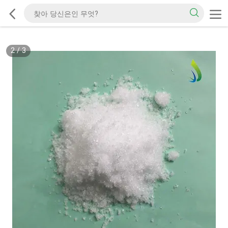
2
/
3