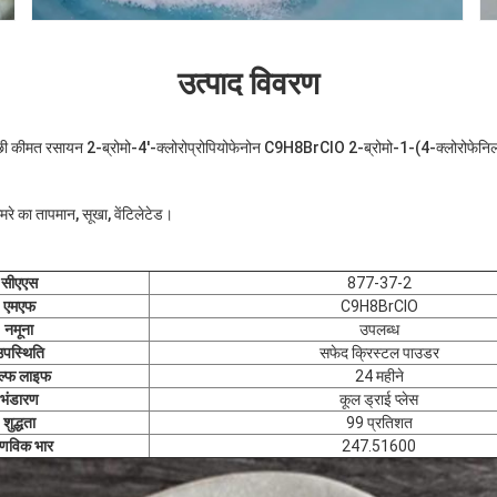
उत्पाद विवरण
्छी कीमत रसायन 2-ब्रोमो-4'-क्लोरोप्रोपियोफेनोन C9H8BrClO 2-ब्रोमो-1-(4-क्लोरोफेनि
रे का तापमान, सूखा, वेंटिलेटेड।
सीएएस
877-37-2
एमएफ
C9H8BrClO
नमूना
उपलब्ध
उपस्थिति
सफेद क्रिस्टल पाउडर
ल्फ लाइफ
24 महीने
भंडारण
कूल ड्राई प्लेस
शुद्धता
99 प्रतिशत
णविक भार
247.51600