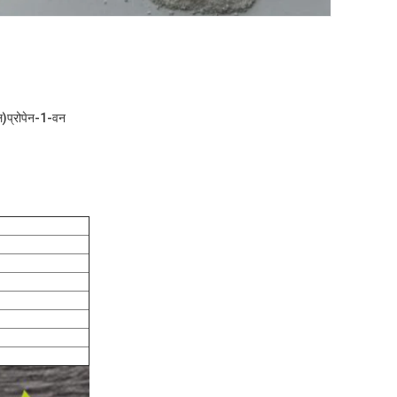
ल)प्रोपेन-1-वन