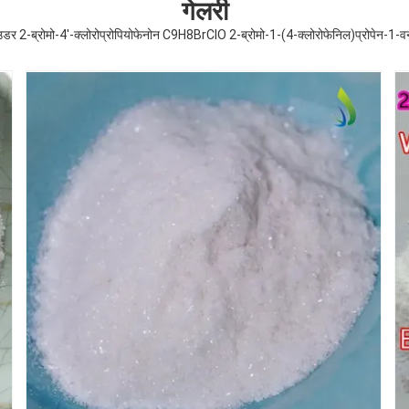
गेलरी
उडर 2-ब्रोमो-4'-क्लोरोप्रोपियोफेनोन C9H8BrClO 2-ब्रोमो-1-(4-क्लोरोफेनिल)प्रोपेन