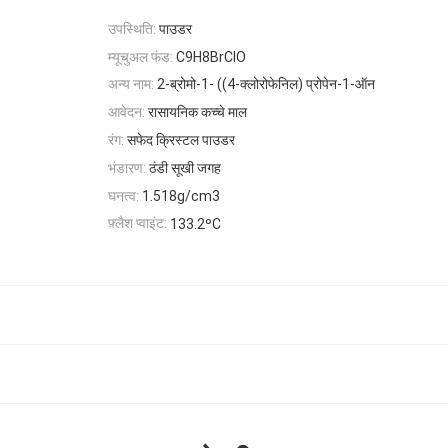
उपस्थिति:
पाउडर
म्यूचुअल फंड:
C9H8BrClO
अन्य नाम:
2-ब्रोमो-1- ((4-क्लोरोफेनिल) प्रोपेन-1-ऑन
आवेदन:
रासायनिक कच्चे माल
रंग:
सफेद क्रिस्टल पाउडर
भंडारण:
ठंडी सूखी जगह
घनत्व:
1.518g/cm3
फ़्लैश प्वाइंट:
133.2ºC