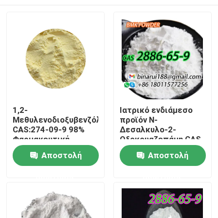
1,2-
Ιατρικό ενδιάμεσο
Μεθυλενοδιοξυβενζόλη
προϊόν N-
CAS:274-09-9 98%
Δεσαλκυλο-2-
Φαρμακευτική
Οξοκουαζεπάμη CAS
απευθείας υψηλής
2886-65-9
Σπίτι
Αποστολή
Αποστολή
ποιότητας
Δεκαρβεθοξυλοφλαζεπ
ερώτησης
ερώτησης
Προϊόντα
Βίντεο