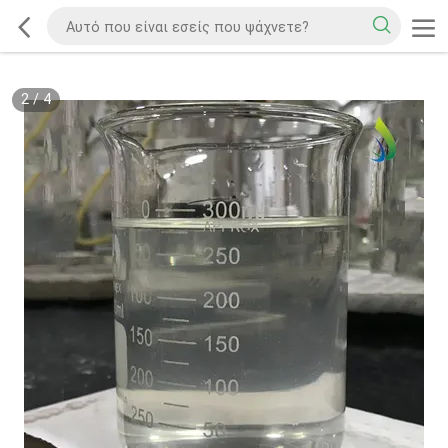
2
/
4