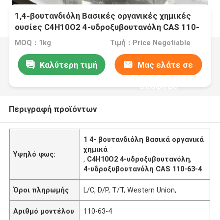
1,4-βουτανδιόλη Βασικές οργανικές χημικές
ουσίες C4H10O2 4-υδροξυβουτανόλη CAS 110-
63-4
MOQ：1kg
Τιμή：Price Negotiable
Καλύτερη τιμή
Μας ελάτε σε
επαφή με
Περιγραφή προϊόντων
1 4- βουτανδιόλη Βασικά οργανικά
χημικά
Υψηλό φως:
,
C4H10O2 4-υδροξυβουτανόλη
,
4-υδροξυβουτανόλη CAS 110-63-4
Όροι πληρωμής
L/C, D/P, T/T, Western Union,
Αριθμό μοντέλου
110-63-4