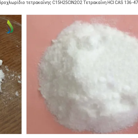
δροχλωρίδιο τετρακαΐνης C15H25ClN2O2 Τετρακαΐνη HCl CAS 136-47