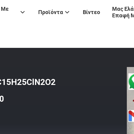
 Με
Μας Ελά
Προϊόντα
Βίντεο
Επαφή 
δροχλωρίδιο Τετρακαΐνης C15H25ClN2O2 Τετρακαΐνη HCl CAS 136-4
 C15H25ClN2O2
0