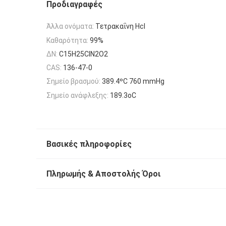
Προδιαγραφές
Άλλα ονόματα:
Τετρακαΐνη Hcl
Καθαρότητα:
99%
ΔΝ:
C15H25ClN2O2
CAS:
136-47-0
Σημείο βρασμού:
389.4ºC 760 mmHg
Σημείο ανάφλεξης:
189.3oC
Βασικές πληροφορίες
Πληρωμής & Αποστολής Όροι