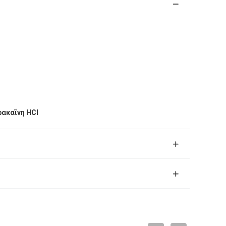
ακαΐνη HCl