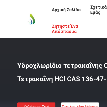
Σχετικά
Αρχική Σελίδα
Εμάς
Ζητήστε Ένα
Αρχική Σελίδα
/
Προϊόντα
/
Βασικά Οργανικά Χημικά
/
Υ
Απόσπασμα
Υδροχλωρίδιο τετρακαΐνης
Τετρακαΐνη HCl CAS 136-47-
Καλύτερη Τιμή
Στείλτε Μας Μήνυμα