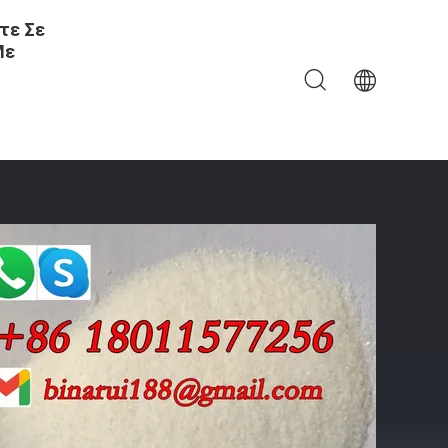
τε Σε
Με
7-0