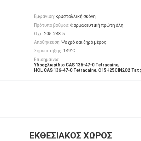
Εμφάνιση:
κρυσταλλική σκόνη
Πρότυπο βαθμού:
Φαρμακευτική πρώτη ύλη
Οχι.:
205-248-5
Αποθήκευση:
Ψυχρό και ξηρό μέρος
Σημείο τήξης:
149°C
Επισημαίνω:
,
Υδροχλωρίδιο CAS 136-47-0 Tetracaine
,
HCL CAS 136-47-0 Tetracaine
C15H25ClN2O2 Τετρ
ΕΚΘΕΣΙΑΚΌΣ ΧΏΡΟΣ