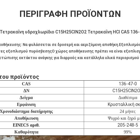
ΠΕΡΙΓΡΑΦΉ ΠΡΟΪΌΝΤΩΝ
 Τετρακαΐνη υδροχλωρίδιο C15H25ClN2O2 Τετρακαΐνη HCl CAS 136-
οθήκευσης: Να φυλάσσεται σε δροσερή και αεριζόμενη αποθήκη.Εξοπλισμός
τες εξοπλισμού πυρόσβεσηςΟ χώρος αποθήκευσης πρέπει να είναι εξοπλισ
ετώπισης εκτάκτου ανάγκης για διαρροές και κατάλληλα υλικά περιορισμού 
του προϊόντος
136-47-0
CAS
C15H25ClN2
ΔΝ
Δείγμα
Διαθέσιμα
Κρυσταλλική σ
Εμφάνιση
Χρονοδιάστημα διατήρησης
24 μήνες
Αποθήκευση
Ψυχρό και ξηρό μ
205-248-5
EINECS αριθ.
Καθαρότητα
99%