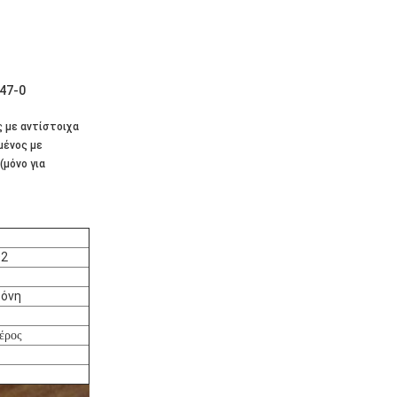
47-0
 με αντίστοιχα
μένος με
(μόνο για
O2
κόνη
έρος