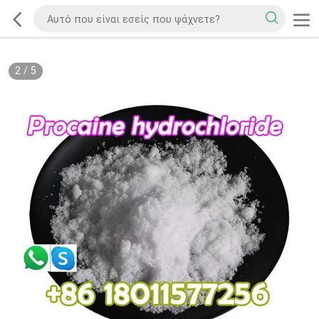
2
/
5