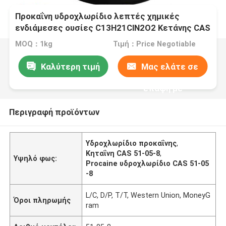
Προκαΐνη υδροχλωρίδιο λεπτές χημικές
ενδιάμεσες ουσίες C13H21ClN2O2 Κετάνης CAS
51-05-8
MOQ：1kg
Τιμή：Price Negotiable
Καλύτερη τιμή
Μας ελάτε σε
επαφή με
Περιγραφή προϊόντων
Υδροχλωρίδιο προκαΐνης
,
Κηταΐνη CAS 51-05-8
,
Υψηλό φως:
Procaine υδροχλωρίδιο CAS 51-05
-8
L/C, D/P, T/T, Western Union, MoneyG
Όροι πληρωμής
ram