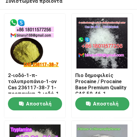
Συνιστώμενα προϊόντα
2-ιοδό-1-π-
Πιο δημοφιλείς
τολυπροπάνιο-1-ον
Procaine / Procaine
Cas 236117-38-7 1-
Base Premium Quality
προπανόνη, 2-ιοδό-1-
CAS 59-46-1
Σπίτι
((4-μεθυλοφαινύλιο)
Αποστολή
Αποστολή
-
Προϊόντα
ερώτησης
ερώτησης
Βίντεο