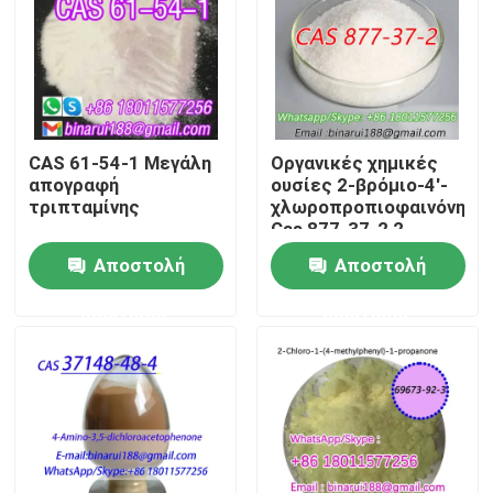
Σχετικά με εμάς
Επισκέψεις στο εργοστάσιο
CAS 61-54-1 Μεγάλη
Οργανικές χημικές
απογραφή
ουσίες 2-βρόμιο-4'-
Έλεγχος ποιότητας
τριπταμίνης
χλωροπροπιοφαινόνη
Cas 877-37-2 2-
βρόμιο-1-(4-
Αποστολή
Αποστολή
Ζητήστε μια προσφορά
χλωροφαινύλιο)
προπάνιο-1-ον
ερώτησης
ερώτησης
Ημερήσιες χημικές πρώτες ύλες
Ανόργανη πρώτη ύλη χημικών ουσιών
λεπτοί χημικοί μεσάζοντες