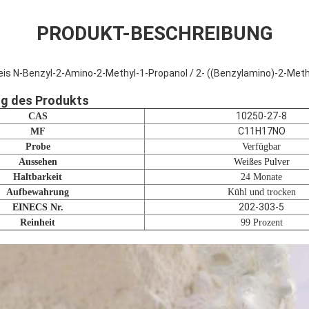
PRODUKT-BESCHREIBUNG
reis N-Benzyl-2-Amino-2-Methyl-1-Propanol / 2- ((Benzylamino)-2-Met
ng des Produkts
10250-27-8
CAS
C11H17NO
MF
Probe
Verfügbar
Aussehen
Weißes Pulver
Haltbarkeit
24 Monate
Aufbewahrung
Kühl und trocken
202-303-5
EINECS Nr.
Reinheit
99 Prozent