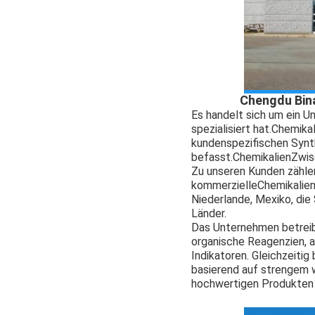
Chengdu Bina
Es handelt sich um ein U
spezialisiert hat.
Chemikal
kundenspezifischen Synt
befasst.
Chemikalien
Zwis
Zu unseren Kunden zählen
kommerzielle
Chemikalie
Niederlande, Mexiko, die
Länder.
Das Unternehmen betreib
organische Reagenzien, 
Indikatoren. Gleichzeiti
basierend auf strengem 
hochwertigen Produkten 