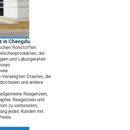
z in Chengdu.
mischen Rohstoffen
Zwischenprodukten, der
ogien und Laborgeräten
nzien.
owie
 Vereinigten Staaten, die
üdostasien und andere
 allgemeine Reagenzien,
raphie-Reagenzien und
trum zu verbessern,
ung jedes Kunden mit
reise.