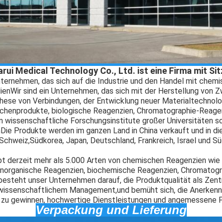
rui Medical Technology Co., Ltd. ist eine Firma mit Sit
nternehmen, das sich auf die Industrie und den Handel mit che
ien
Wir sind ein Unternehmen, das sich mit der Herstellung von 
hese von Verbindungen, der Entwicklung neuer Materialtechnol
chenprodukte, biologische Reagenzien, Chromatographie-Reage
 wissenschaftliche Forschungsinstitute großer Universitäten s
n
Die Produkte werden im ganzen Land in China verkauft und in die
 Schweiz,Südkorea, Japan, Deutschland, Frankreich, Israel und S
t derzeit mehr als 5.000 Arten von chemischen Reagenzien wie
anorganische Reagenzien, biochemische Reagenzien, Chromatog
g besteht unser Unternehmen darauf, die Produktqualität als Zen
wissenschaftlichem Management,und bemüht sich, die Anerkenn
zu gewinnen, hochwertige Dienstleistungen und angemessene P
Verpackung und Lieferung