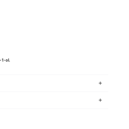
,
-1-ol