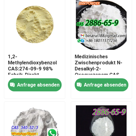
1,2-
Medizinisches
Methylendioxybenzol
Zwischenprodukt N-
CAS:274-09-9 98%
Desalkyl-2-
Fabrik-Direkt
Oxoquazepam CAS
hochwertige
2886-65-9
Anfrage absenden
Anfrage absenden
Plattenverpackung auf
Descarbethoxyloflazepat
Anfrage
Ein ordentlicher
Zu Hause
Feststoff in fester
Form
Produkte
Videos