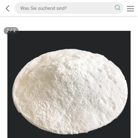
2
/
2