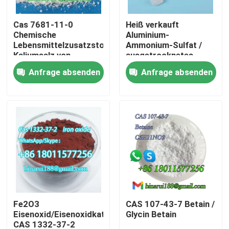
Cas 7681-11-0
Heiß verkauft
Über uns
Chemische
Aluminium-
Lebensmittelzusatzstoffe
Ammonium-Sulfat /
Kaliumsalz von
ausgetrocknetes
Werksbesichtigung
Hydriodinsäure/Kaliumjodid
Ammonium-Alum CAS
Anfrage absenden
Anfrage absenden
Lebensmittel
7784-25-0
Qualitätskontrolle
Bitte um ein Angebot
Tägliche chemische Rohstoffe
Anorganische Chemikalien-Rohstoff
Fe2O3
CAS 107-43-7 Betain /
Eisenoxid/Eisenoxidkatalysator
Glycin Betain
Feinchemikalienvermittler
CAS 1332-37-2