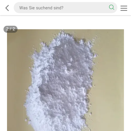
2
/
2