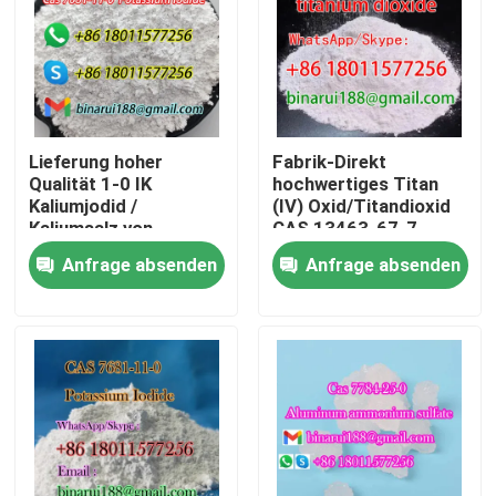
Lieferung hoher
Fabrik-Direkt
Qualität 1-0 IK
hochwertiges Titan
Kaliumjodid /
(IV) Oxid/Titandioxid
Kaliumsalz von
CAS 13463-67-7
Hydriodinsäure CAS
Anfrage absenden
Anfrage absenden
7681-11-0
Zu Hause
Produkte
Videos