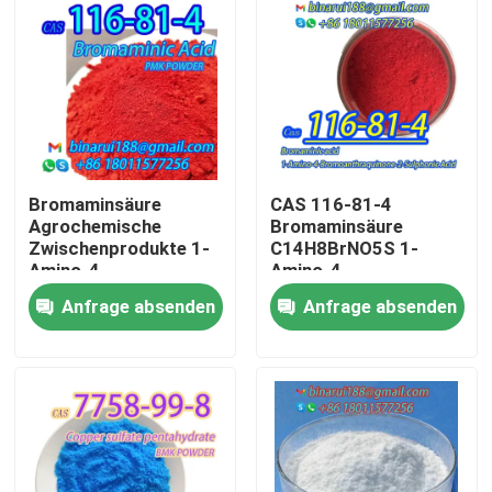
Bromaminsäure
CAS 116-81-4
Agrochemische
Bromaminsäure
Zwischenprodukte 1-
C14H8BrNO5S 1-
Amino-4-
Amino-4-
Bromoanthrachinon-
Bromoanthrachinon-
Anfrage absenden
Anfrage absenden
2-Sulfonsäure CAS
2-Sulfonsäure
116-81-4
Zu Hause
Produkte
Videos