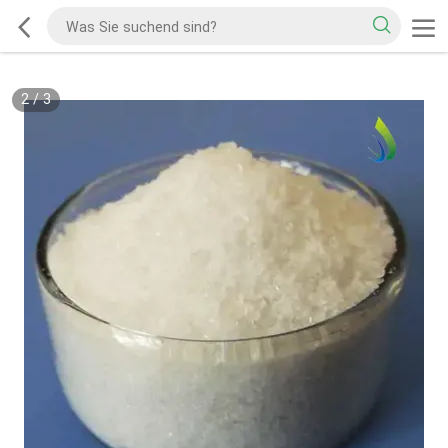
2
/
3