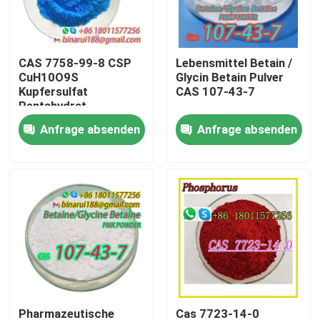
Über uns
CAS 7758-99-8 CSP
Lebensmittel Betain /
CuH10O9S
Glycin Betain Pulver
Werksbesichtigung
Kupfersulfat
CAS 107-43-7
Pentahydrat
Anfrage absenden
Anfrage absenden
Qualitätskontrolle
Bitte um ein Angebot
Tägliche chemische Rohstoffe
Anorganische Chemikalien-Rohstoff
Feinchemikalienvermittler
Pharmazeutische
Cas 7723-14-0