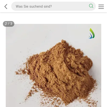
2
/
3