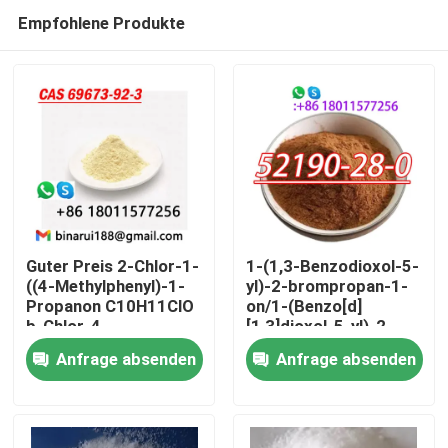
Empfohlene Produkte
Guter Preis 2-Chlor-1-
1-(1,3-Benzodioxol-5-
((4-Methylphenyl)-1-
yl)-2-brompropan-1-
Propanon C10H11ClO
on/1-(Benzo[d]
Zu Hause
b-Chlor-4-
[1,3]dioxol-5-yl)-2-
Methylpropiophenon
brompropan-1-on
Anfrage absenden
Anfrage absenden
Cas 69673-92-3
CAS 52190 -28-0
Produkte
Videos