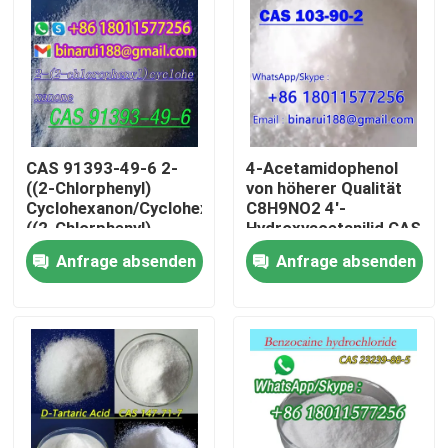
Über uns
Werksbesichtigung
CAS 91393-49-6 2-
4-Acetamidophenol
Qualitätskontrolle
((2-Chlorphenyl)
von höherer Qualität
Cyclohexanon/Cyclohexanon,2-
C8H9NO2 4'-
((2-Chlorphenyl)
Hydroxyacetanilid CAS
Bitte um ein Angebot
103-90-2
Anfrage absenden
Anfrage absenden
Tägliche chemische Rohstoffe
Anorganische Chemikalien-Rohstoff
Feinchemikalienvermittler