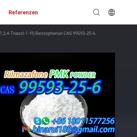
Referenzen
-1,2,4-Triazol-1-Yl) Benzophenon CAS 99593-25-6