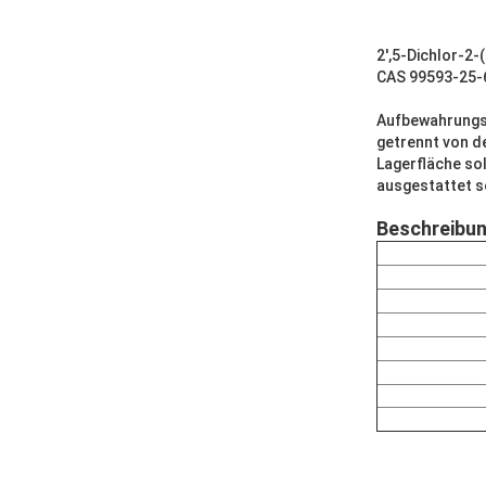
2',5-Dichlor-2
CAS 99593-25-
Aufbewahrungsb
getrennt von d
Lagerfläche so
ausgestattet s
Beschreibu