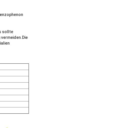
 Benzophenon
 sollte
g vermeiden.Die
alien