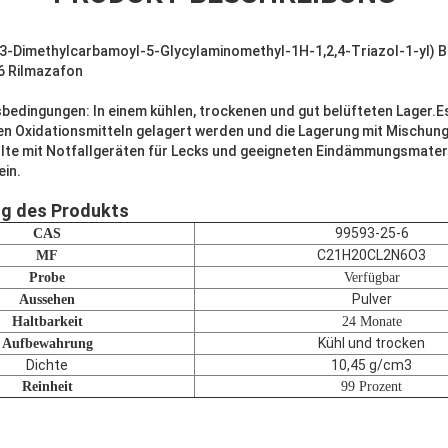
-(3-Dimethylcarbamoyl-5-Glycylaminomethyl-1H-1,2,4-Triazol-1-yl)
6 Rilmazafon
edingungen: In einem kühlen, trockenen und gut belüfteten Lager.Es
en Oxidationsmitteln gelagert werden und die Lagerung mit Mischun
llte mit Notfallgeräten für Lecks und geeigneten Eindämmungsmateri
ein.
ng des Produkts
99593-25-6
CAS
C21
H20CL2N6O
3
MF
Probe
Verfügbar
Pulver
Aussehen
Haltbarkeit
24 Monate
Kühl und trocken
Aufbewahrung
Dichte
10,45 g/cm3
Reinheit
99 Prozent