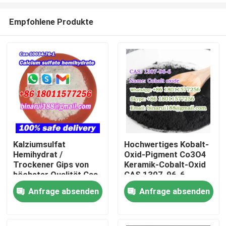
Empfohlene Produkte
Kalziumsulfat
Hochwertiges Kobalt-
Hemihydrat /
Oxid-Pigment Co3O4
Zu Hause
Trockener Gips von
Keramik-Cobalt-Oxid
höchster Qualität Cas
CAS 1307-96-6
10034-76-1
Anfrage absenden
Anfrage absenden
Produkte
Videos