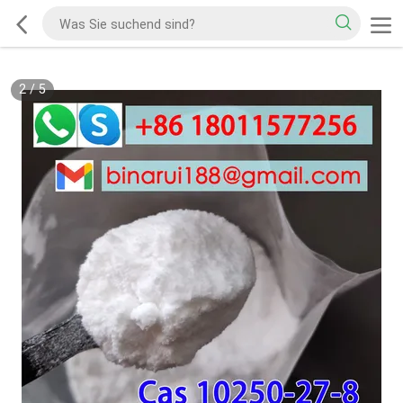
2
/
5