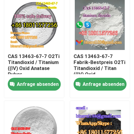
Über uns
Werksbesichtigung
Qualitätskontrolle
CAS 13463-67-7 O2Ti
CAS 13463-67-7
Titandioxid / Titanium
Fabrik-Bestpreis O2Ti
((IV) Oxid Anatase
Titandioxid / Titan
Bitte um ein Angebot
Pulver
((IV) Oxid
Anorganische
Anfrage absenden
Anfrage absenden
Pigmente
Tägliche chemische Rohstoffe
Anorganische Chemikalien-Rohstoff
Feinchemikalienvermittler