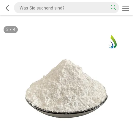
3
/
4