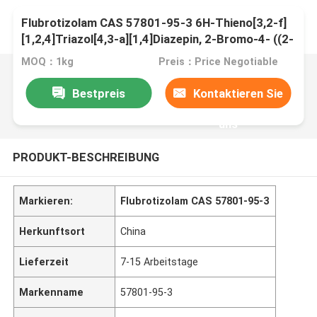
Flubrotizolam CAS 57801-95-3 6H-Thieno[3,2-f]
[1,2,4]Triazol[4,3-a][1,4]Diazepin, 2-Bromo-4- ((2-
Fluorphenyl) -9-Methyl-
MOQ：1kg
Preis：Price Negotiable
Bestpreis
Kontaktieren Sie
uns
PRODUKT-BESCHREIBUNG
Markieren:
Flubrotizolam CAS 57801-95-3
Herkunftsort
China
Lieferzeit
7-15 Arbeitstage
Markenname
57801-95-3