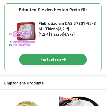
Erhalten Sie den besten Preis für
Flubrotizolam CAS 57801-95-3
6H-Thieno[3,2-f]
[1,2,4]Triazol[4,3-a]
[1,4]Diazepin, 2-Bromo-4- ((2-
Fluorphenyl) -9-Methyl-
Fortsetzen
Empfohlene Produkte