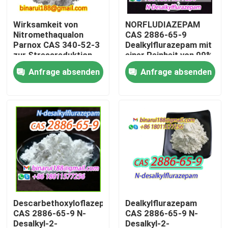
Wirksamkeit von
NORFLUDIAZEPAM
Über uns
Nitromethaqualon
CAS 2886-65-9
Parnox CAS 340-52-3
Dealkylflurazepam mit
zur Stressreduktion
einer Reinheit von 99%
Werksbesichtigung
Anfrage absenden
Anfrage absenden
Qualitätskontrolle
Bitte um ein Angebot
Tägliche chemische Rohstoffe
Anorganische Chemikalien-Rohstoff
Descarbethoxyloflazepat
Dealkylflurazepam
CAS 2886-65-9 N-
CAS 2886-65-9 N-
Feinchemikalienvermittler
Desalkyl-2-
Desalkyl-2-