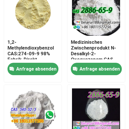
1,2-
Medizinisches
Methylendioxybenzol
Zwischenprodukt N-
CAS:274-09-9 98%
Desalkyl-2-
Fabrik-Direkt
Oxoquazepam CAS
hochwertige
2886-65-9
Anfrage absenden
Anfrage absenden
Plattenverpackung auf
Descarbethoxyloflazepat
Anfrage
Ein ordentlicher
Feststoff in fester
Form
Zu Hause
Produkte
Videos