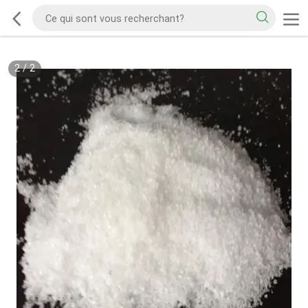
2
/
2