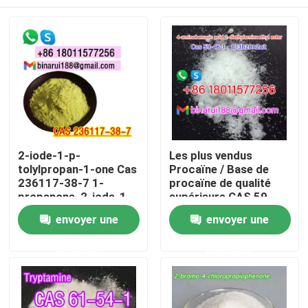
2-iode-1-p-
Les plus vendus
tolylpropan-1-one Cas
Procaïne / Base de
236117-38-7 1-
procaïne de qualité
propanone, 2-iode-1-
supérieure CAS 59-
((4-méthylphényle)
46-1
À la maison
envoyer une
envoyer une
demande
demande
Produits
Vidéos