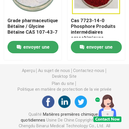
Intermédiaires agrochimiques
Grade pharmaceutique
Cas 7723-14-0
Bétaïne / Glycine
Phosphore Produits
Bétaïne CAS 107-43-7
intermédiaires
Produits chimiques organiques de base
agrochimiques
envoyer une
envoyer une
Matières premières pharmaceutiques
demande
demande
Additifs alimentaires chimiques
Aperçu
Au sujet de nous
Contactez-nous
Desktop Site
Plan du site
Additifs d'alimentation des animaux
Politique en matière de protection de la vie privée
Additifs cosmétiques
Qualité
Matières premières chimiques
quotidiennes
Usine De Chine.Copyright © 2026
Bouteilles de laboratoire en verre
Chengdu Binarui Medical Technology Co., Ltd.. All