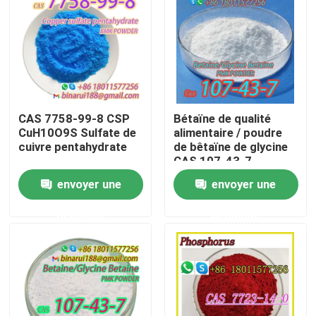
À propos de nous
Visite de l'usine
CAS 7758-99-8 CSP
Bétaïne de qualité
Contrôle de la qualité
CuH10O9S Sulfate de
alimentaire / poudre
cuivre pentahydrate
de bêtaïne de glycine
CAS 107-43-7
Demandez un devis
envoyer une
envoyer une
demande
demande
Matières premières chimiques quotidiennes
Matière première de produits chimiques inorganiques
intermédiaires chimiques fines