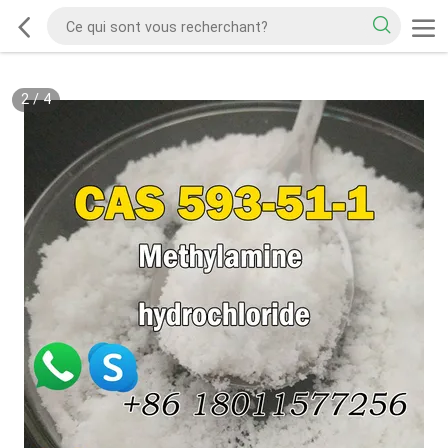
2
/
4