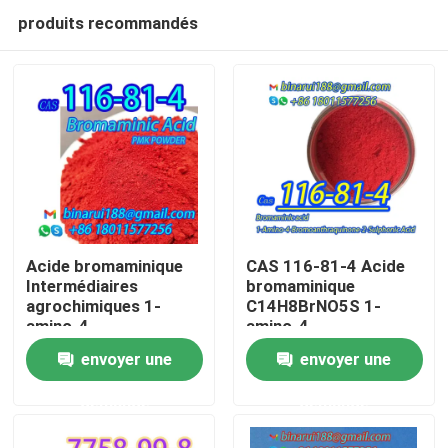
produits recommandés
Acide bromaminique
CAS 116-81-4 Acide
Intermédiaires
bromaminique
agrochimiques 1-
C14H8BrNO5S 1-
À la maison
amino-4-
amino-4-
bromoanthraquinone-
bromoanthraquinone-
envoyer une
envoyer une
2-acide sulfonique
2-acide sulfonique
Produits
CAS 116-81-4
demande
demande
Vidéos