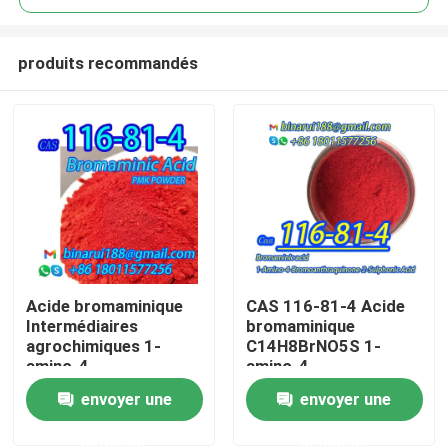
produits recommandés
Acide bromaminique
CAS 116-81-4 Acide
À la maison
Intermédiaires
bromaminique
agrochimiques 1-
C14H8BrNO5S 1-
amino-4-
amino-4-
Produits
bromoanthraquinone-
bromoanthraquinone-
envoyer une
envoyer une
2-acide sulfonique
2-acide sulfonique
CAS 116-81-4
demande
demande
Vidéos