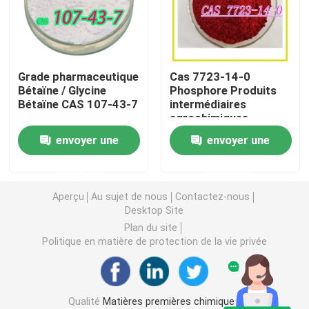
Intermédiaires agrochimiques
Grade pharmaceutique
Cas 7723-14-0
Produits chimiques organiques de base
Bétaïne / Glycine
Phosphore Produits
Bétaïne CAS 107-43-7
intermédiaires
agrochimiques
Matières premières pharmaceutiques
envoyer une
envoyer une
Additifs alimentaires chimiques
demande
demande
Aperçu
Au sujet de nous
Contactez-nous
Additifs d'alimentation des animaux
Desktop Site
Plan du site
Politique en matière de protection de la vie privée
Additifs cosmétiques
Bouteilles de laboratoire en verre
Qualité
Matières premières chimiques