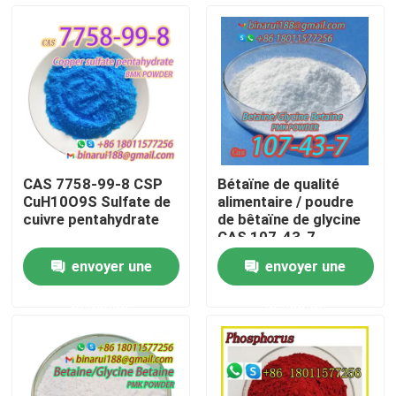
À propos de nous
Visite de l'usine
Contrôle de la qualité
CAS 7758-99-8 CSP
Bétaïne de qualité
CuH10O9S Sulfate de
alimentaire / poudre
Demandez un devis
cuivre pentahydrate
de bêtaïne de glycine
CAS 107-43-7
envoyer une
envoyer une
Matières premières chimiques quotidiennes
demande
demande
Matière première de produits chimiques inorganiques
intermédiaires chimiques fines