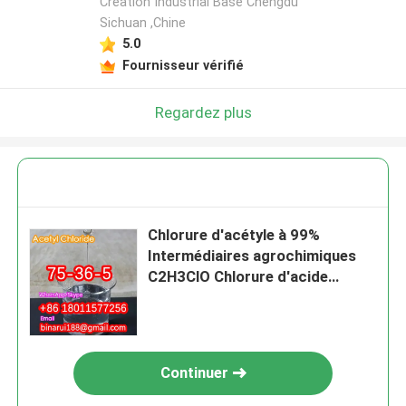
Creation Industrial Base Chengdu
Sichuan ,Chine
5.0
Fournisseur vérifié
Regardez plus
Chlorure d'acétyle à 99%
Intermédiaires agrochimiques
C2H3ClO Chlorure d'acide
éthanique CAS 75-36-5
Continuer