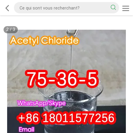
2
/
3