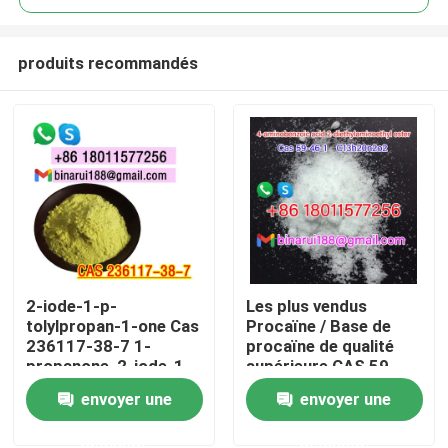
produits recommandés
2-iode-1-p-
Les plus vendus
À la maison
tolylpropan-1-one Cas
Procaïne / Base de
236117-38-7 1-
procaïne de qualité
propanone, 2-iode-1-
supérieure CAS 59-
Produits
((4-méthylphényle)
46-1
envoyer une
envoyer une
demande
demande
Vidéos