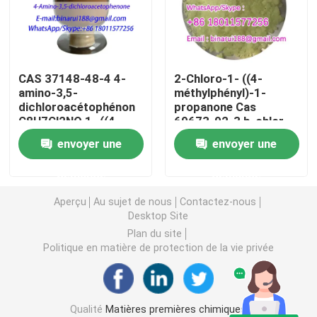
Intermédiaires agrochimiques
CAS 37148-48-4 4-
2-Chloro-1- ((4-
Produits chimiques organiques de base
amino-3,5-
méthylphényl)-1-
dichloroacétophénon
propanone Cas
C8H7Cl2NO 1- ((4-
69673-92-3 b-chlor-
Matières premières pharmaceutiques
amino-3,5-
4-méthylpropiophénon
envoyer une
envoyer une
dichlorophényl) éthane
Additifs alimentaires chimiques
demande
demande
Aperçu
Au sujet de nous
Contactez-nous
Additifs d'alimentation des animaux
Desktop Site
Plan du site
Politique en matière de protection de la vie privée
Additifs cosmétiques
Bouteilles de laboratoire en verre
Qualité
Matières premières chimiques