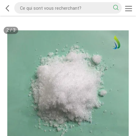
2
/
3