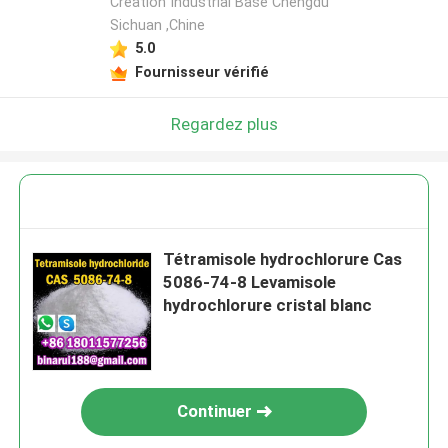
Creation Industrial Base Chengdu
Sichuan ,Chine
5.0
Fournisseur vérifié
Regardez plus
Tétramisole hydrochlorure Cas
5086-74-8 Levamisole
hydrochlorure cristal blanc
Continuer