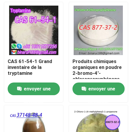
À propos de nous
Visite de l'usine
Contrôle de la qualité
CAS 61-54-1 Grand
Produits chimiques
inventaire de la
organiques en poudre
Demandez un devis
tryptamine
2-bromo-4'-
chloropropyphénone
Cas 877-37-2 2-
envoyer une
envoyer une
bromo-1- ((4-
Matières premières chimiques quotidiennes
chlorophényl)
demande
demande
propane-1-one
Matière première de produits chimiques inorganiques
intermédiaires chimiques fines