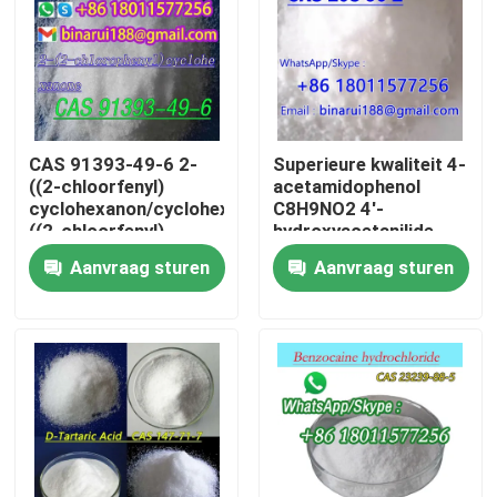
Over ons
Fabriekstocht
CAS 91393-49-6 2-
Superieure kwaliteit 4-
((2-chloorfenyl)
acetamidophenol
Kwaliteitscontrole
cyclohexanon/cyclohexanon,2-
C8H9NO2 4'-
((2-chloorfenyl)
hydroxyacetanilide
CAS 103-90-2
Aanvraag sturen
Aanvraag sturen
Vraag een offerte
Dagelijkse chemische grondstoffen
Anorganische Chemische producten Grondstof
fijne chemische tussenpersonen