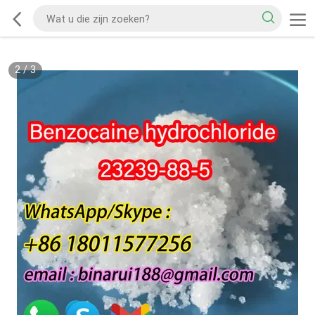
2
/
3