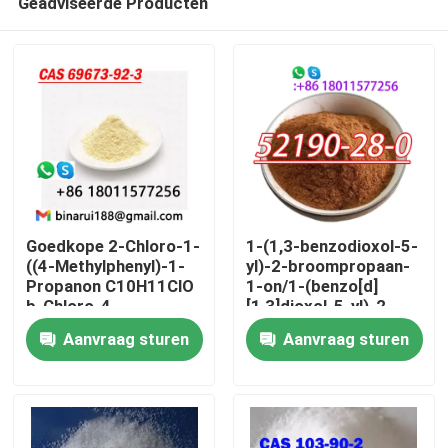
Geadviseerde Producten
Goedkope 2-Chloro-1-
1-(1,3-benzodioxol-5-
((4-Methylphenyl)-1-
yl)-2-broompropaan-
Propanon C10H11ClO
1-on/1-(benzo[d]
b-Chloro-4-
[1,3]dioxol-5-yl)-2-
Thuis
methylpropiophenon
broompropaan-1-on
Aanvraag sturen
Aanvraag sturen
Cas 69673-92-3
CAS 52190 -28-0
Producten
Video's