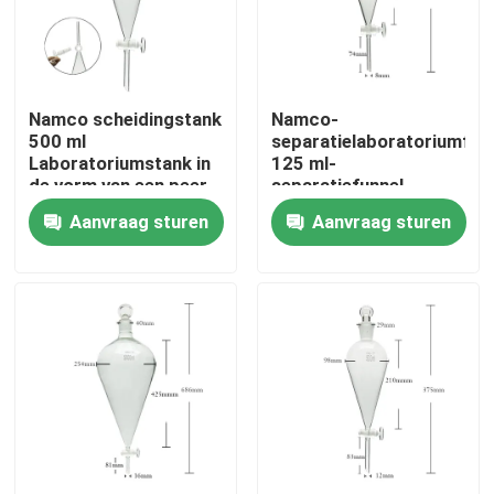
Over ons
Namco scheidingstank
Namco-
Fabriekstocht
500 ml
separatielaboratoriumfun
Laboratoriumstank in
125 ml-
de vorm van een peer
separatiefunnel
Kwaliteitscontrole
Aanvraag sturen
Aanvraag sturen
Vraag een offerte
Dagelijkse chemische grondstoffen
Anorganische Chemische producten Grondstof
fijne chemische tussenpersonen