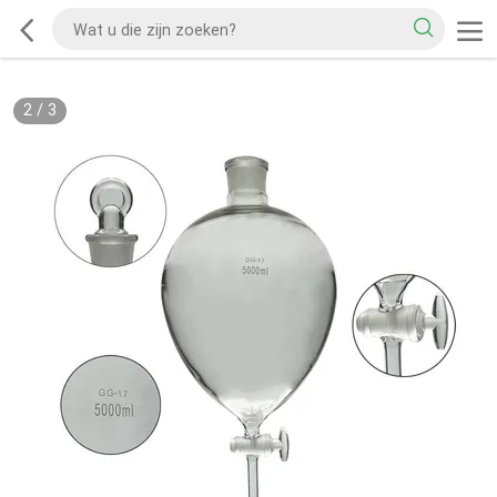
2
/
3