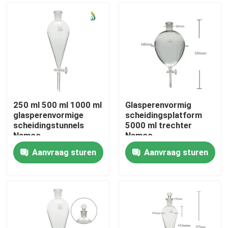
250 ml 500 ml 1000 ml
Glasperenvormig
glasperenvormige
scheidingsplatform
scheidingstunnels
5000 ml trechter
Namco
Namco
scheidingstunnel
scheidingstrechter
Aanvraag sturen
Aanvraag sturen
Thuis
Producten
Video's