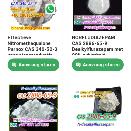
Over ons
Fabriekstocht
Effectieve
NORFLUDIAZEPAM
Nitromethaqualone
CAS 2886-65-9
Parnox CAS 340-52-3
Dealkylflurazepam met
Kwaliteitscontrole
voor stressreductie
99% zuiverheid
Aanvraag sturen
Aanvraag sturen
Vraag een offerte
Dagelijkse chemische grondstoffen
Anorganische Chemische producten Grondstof
fijne chemische tussenpersonen