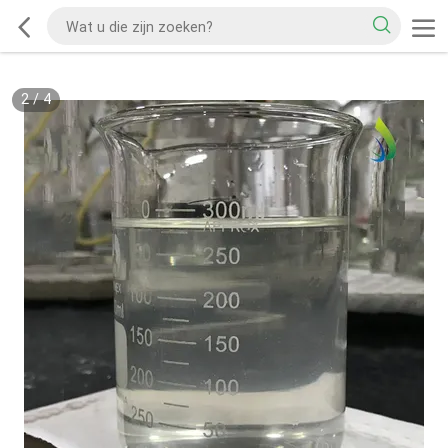
2
/
4