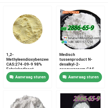
1,2-
Medisch
Methyleendioxybenzeen
tussenproduct N-
CAS:274-09-9 98%
desalkyl-2-
Fabrieksdirect
oxoquazepam CAS
Hoogwaardige
2886-65-9
Thuis
Aanvraag sturen
Aanvraag sturen
spotverpakking op
Descarbethoxyloflazepaa
aanvraag
Een nette vaste stof in
vaste vorm
Producten
Video's