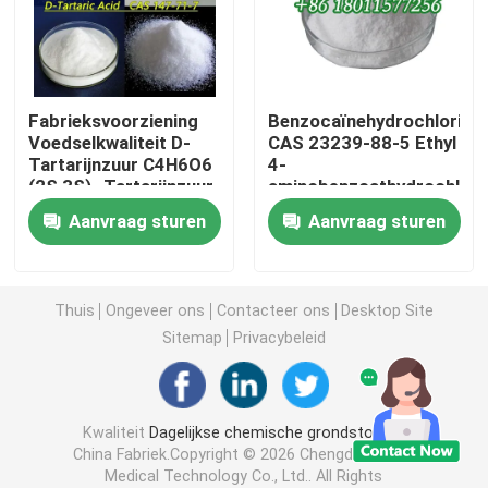
Agrochemische Tussenpersonen
Fabrieksvoorziening
Benzocaïnehydrochloride
Organische basischemische stoffen
Voedselkwaliteit D-
CAS 23239-88-5 Ethyl
Tartarijnzuur C4H6O6
4-
(2S,3S) -Tartarijnzuur
aminobenzoathydrochlori
Farmaceutische Grondstoffen
CAS 147-71-7
Aanvraag sturen
Aanvraag sturen
Chemische levensmiddelenadditieven
Thuis
Ongeveer ons
Contacteer ons
Desktop Site
Dierenvoeradditieven
Sitemap
Privacybeleid
Cosmetische toevoegingen
Kwaliteit
Dagelijkse chemische grondstoffen
China Fabriek.Copyright © 2026 Chengdu Binarui
Glaslaboratoriumflessen
Medical Technology Co., Ltd.. All Rights