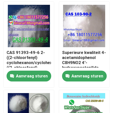
Over ons
Fabriekstocht
Kwaliteitscontrole
CAS 91393-49-6 2-
Superieure kwaliteit 4-
((2-chloorfenyl)
acetamidophenol
Vraag een offerte
cyclohexanon/cyclohexanon,2-
C8H9NO2 4'-
((2-chloorfenyl)
hydroxyacetanilide
CAS 103-90-2
Aanvraag sturen
Aanvraag sturen
Dagelijkse chemische grondstoffen
Anorganische Chemische producten Grondstof
fijne chemische tussenpersonen