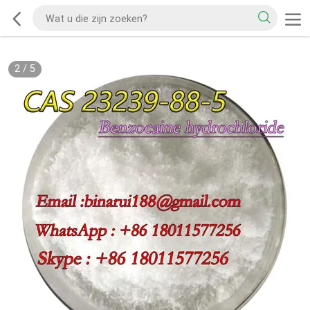
2
/
5