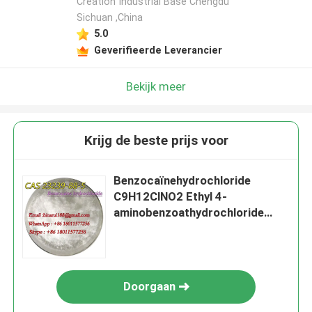
Creation Industrial Base Chengdu
Sichuan ,China
5.0
Geverifieerde Leverancier
Bekijk meer
Krijg de beste prijs voor
Benzocaïnehydrochloride
C9H12ClNO2 Ethyl 4-
aminobenzoathydrochloride
CAS 23239-88-5
Doorgaan