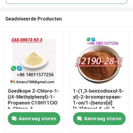
Geadviseerde Producten
Goedkope 2-Chloro-1-
1-(1,3-benzodioxol-5-
Thuis
((4-Methylphenyl)-1-
yl)-2-broompropaan-
Propanon C10H11ClO
1-on/1-(benzo[d]
b-Chloro-4-
[1,3]dioxol-5-yl)-2-
Producten
methylpropiophenon
broompropaan-1-on
Aanvraag sturen
Aanvraag sturen
Cas 69673-92-3
CAS 52190 -28-0
Video's