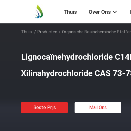
Thuis
Over Ons
Thuis
/
Producten
/
Organische Basischemische Stoffe
Lignocaïnehydrochloride C1
Xilinahydrochloride CAS 73-
Beste Prijs
Mail Ons