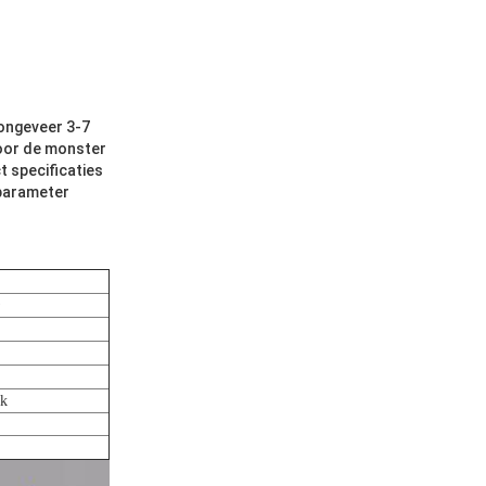
 ongeveer 3-7
voor de monster
t specificaties
 parameter
O
ek