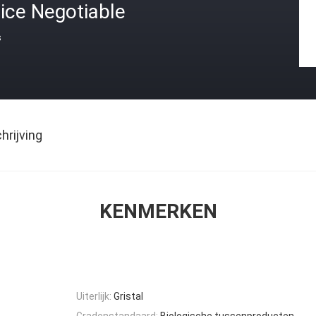
ice Negotiable
s
rijving
KENMERKEN
Uiterlijk:
Gristal
Gradenstandaard:
Biologische tussenproducten