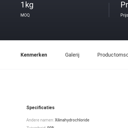
1kg
Pr
MOQ
Prij
Kenmerken
Galerij
Productomsch
Specificaties
Andere namen:
Xilinahydrochloride
Zuiverheid:
99%