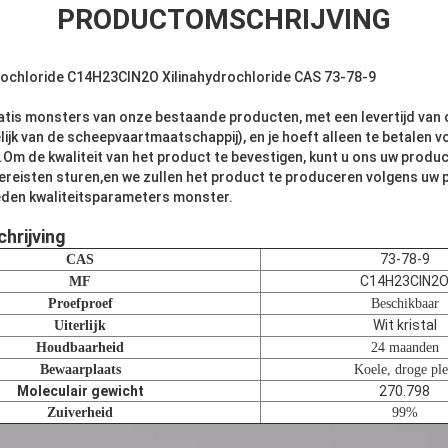
PRODUCTOMSCHRIJVING
ochloride C14H23ClN2O Xilinahydrochloride CAS 73-78-9
atis monsters van onze bestaande producten, met een levertijd van
ijk van de scheepvaartmaatschappij), en je hoeft alleen te betalen 
m de kwaliteit van het product te bevestigen, kunt u ons uw produc
ereisten sturen,en we zullen het product te produceren volgens uw
ieden kwaliteitsparameters monster.
hrijving
73-78-9
CAS
C14H23ClN2
MF
Proefproef
Beschikbaar
Wit kristal
Uiterlijk
Houdbaarheid
24 maanden
Bewaarplaats
Koele, droge pl
Moleculair gewicht
270.798
Zuiverheid
99%