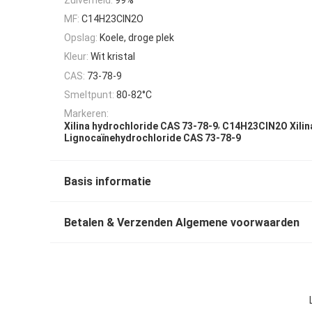
MF:
C14H23ClN2O
Opslag:
Koele, droge plek
Kleur:
Wit kristal
CAS:
73-78-9
Smeltpunt:
80-82°C
Markeren:
,
Xilina hydrochloride CAS 73-78-9
C14H23ClN2O Xilin
Lignocaïnehydrochloride CAS 73-78-9
Basis informatie
Betalen & Verzenden Algemene voorwaarden