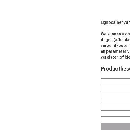
Lignocaïnehydr
We kunnen u gr
dagen (afhankel
verzendkosten.O
en parameter v
vereisten of b
Productbesc