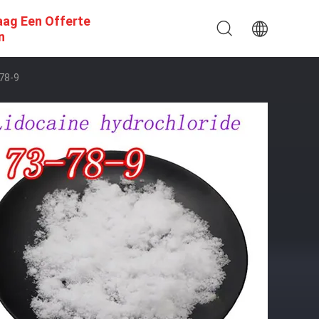
aag Een Offerte
n
78-9