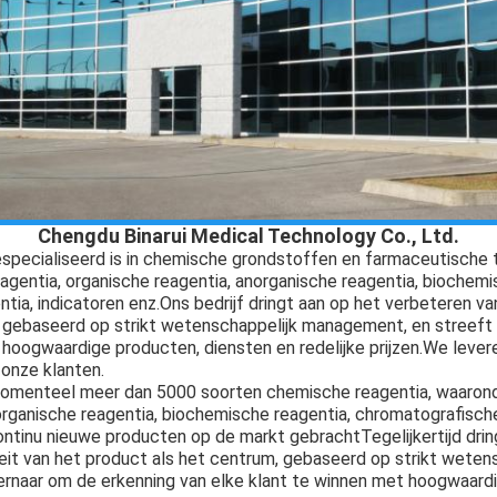
Chengdu Binarui Medical Technology Co., Ltd.
gespecialiseerd is in chemische grondstoffen en farmaceutisch
eagentia, organische reagentia, anorganische reagentia, biochemi
ia, indicatoren enz.Ons bedrijf dringt aan op het verbeteren va
 gebaseerd op strikt wetenschappelijk management, en streeft 
 hoogwaardige producten, diensten en redelijke prijzen.We leve
 onze klanten.
 momenteel meer dan 5000 soorten chemische reagentia, waaron
organische reagentia, biochemische reagentia, chromatografische 
ontinu nieuwe producten op de markt gebrachtTegelijkertijd drin
eit van het product als het centrum, gebaseerd op strikt weten
rnaar om de erkenning van elke klant te winnen met hoogwaardi