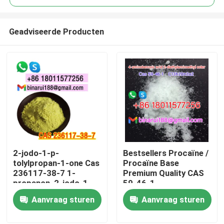
Geadviseerde Producten
2-jodo-1-p-
Bestsellers Procaïne /
Thuis
tolylpropan-1-one Cas
Procaïne Base
236117-38-7 1-
Premium Quality CAS
propanon, 2-jodo-1-
59-46-1
Producten
((4-methylphenyl) -
Aanvraag sturen
Aanvraag sturen
Video's