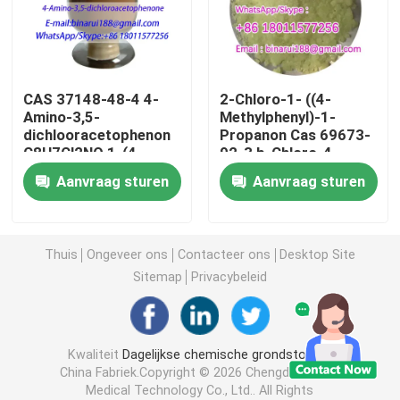
Agrochemische Tussenpersonen
CAS 37148-48-4 4-
2-Chloro-1- ((4-
Organische basischemische stoffen
Amino-3,5-
Methylphenyl)-1-
dichlooracetophenon
Propanon Cas 69673-
C8H7Cl2NO 1-(4-
92-3 b-Chloro-4-
Farmaceutische Grondstoffen
Amino-3,5-
methylpropiophenon
Aanvraag sturen
Aanvraag sturen
dichloorfenyl)
ethanoon
Chemische levensmiddelenadditieven
Thuis
Ongeveer ons
Contacteer ons
Desktop Site
Dierenvoeradditieven
Sitemap
Privacybeleid
Cosmetische toevoegingen
Kwaliteit
Dagelijkse chemische grondstoffen
China Fabriek.Copyright © 2026 Chengdu Binarui
Glaslaboratoriumflessen
Medical Technology Co., Ltd.. All Rights