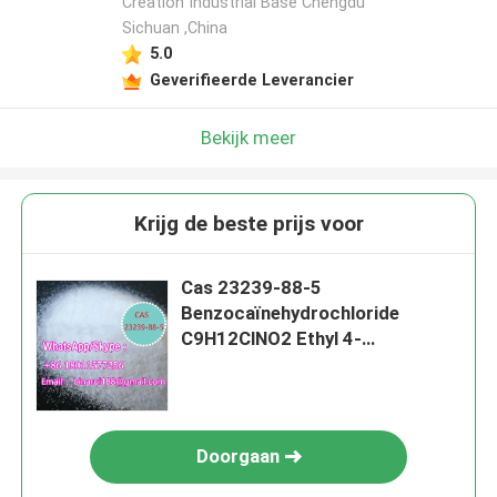
Creation Industrial Base Chengdu
Sichuan ,China
5.0
Geverifieerde Leverancier
Bekijk meer
Krijg de beste prijs voor
Cas 23239-88-5
Benzocaïnehydrochloride
C9H12ClNO2 Ethyl 4-
aminobenzoathydrochloride
Doorgaan