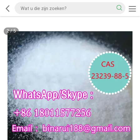
2
/
5