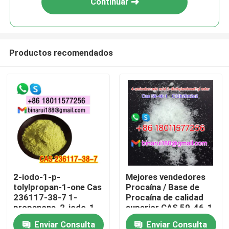
Continuar
Productos recomendados
En casa
2-iodo-1-p-
Mejores vendedores
tolylpropan-1-one Cas
Procaína / Base de
Productos
236117-38-7 1-
Procaína de calidad
propanona, 2-iodo-1-
superior CAS 59-46-1
((4-metilfenilo) -
Enviar Consulta
Enviar Consulta
Los vídeos