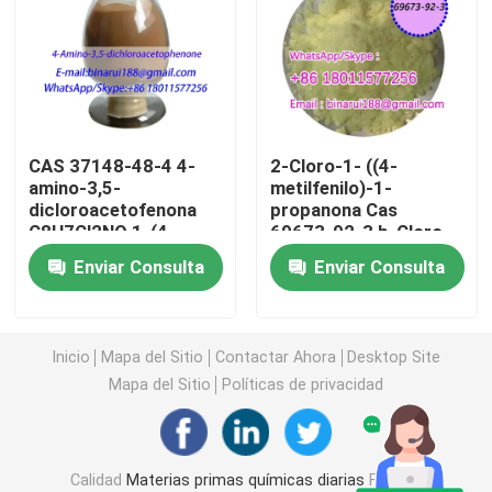
Intermedios agroquímicos
Productos químicos orgánicos básicos
CAS 37148-48-4 4-
2-Cloro-1- ((4-
amino-3,5-
metilfenilo)-1-
Materias primas farmacéuticas
dicloroacetofenona
propanona Cas
C8H7Cl2NO 1-(4-
69673-92-3 b-Cloro-
amino-3,5-
4-metilpropiofenona
Aditivos alimentarios químicos
Enviar Consulta
Enviar Consulta
diclorofenil) etano
Añadidos del pienso
Inicio
Mapa del Sitio
Contactar Ahora
Desktop Site
Mapa del Sitio
Políticas de privacidad
Aditivos Cosméticos
Botellas de vidrio de laboratorio
Calidad
Materias primas químicas diarias
Fábrica