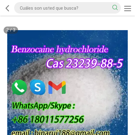
2
/
3