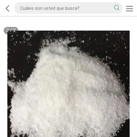
2
/
2