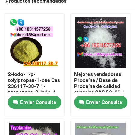
Productos recomendados
2-iodo-1-p-
Mejores vendedores
tolylpropan-1-one Cas
Procaína / Base de
236117-38-7 1-
Procaína de calidad
propanona, 2-iodo-1-
superior CAS 59-46-1
En casa
((4-metilfenilo) -
Enviar Consulta
Enviar Consulta
Productos
Los vídeos