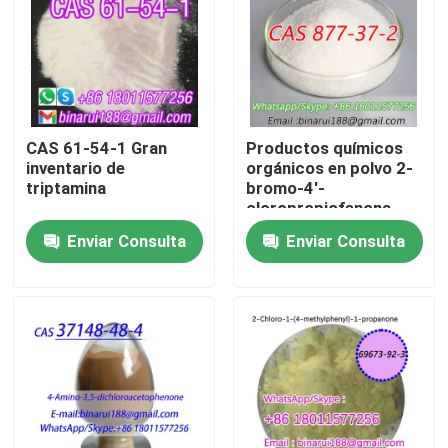
Sobre nosotros
Recorrido por la fábrica
CAS 61-54-1 Gran
Productos químicos
inventario de
orgánicos en polvo 2-
Control de calidad
triptamina
bromo-4'-
cloropropiofenona
Cas 877-37-2 2-
Enviar Consulta
Enviar Consulta
Solicitar una cita
bromo-1- ((4-
clorofenilo) propano-
1-ona
Materias primas químicas diarias
Materia prima de las sustancias químicas inorgánicas
intermedios químicos finos