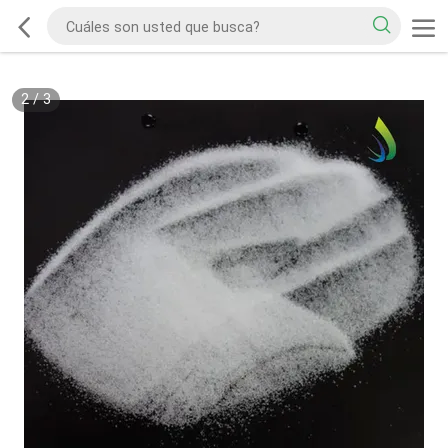
2
/
3