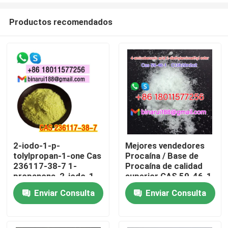
Productos recomendados
2-iodo-1-p-
Mejores vendedores
tolylpropan-1-one Cas
Procaína / Base de
En casa
236117-38-7 1-
Procaína de calidad
propanona, 2-iodo-1-
superior CAS 59-46-1
((4-metilfenilo) -
Enviar Consulta
Enviar Consulta
Productos
Los vídeos