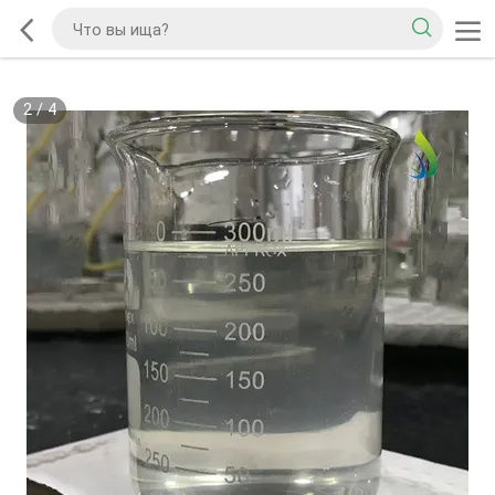
2
/
4