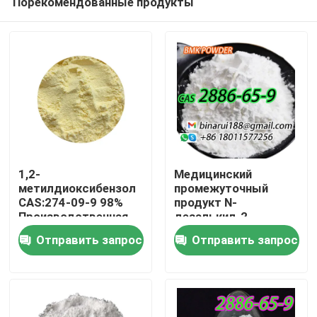
Порекомендованные продукты
1,2-
Медицинский
метилдиоксибензол
промежуточный
CAS:274-09-9 98%
продукт N-
Производственная
дезалькил-2-
Домой
прямая
оксоквазепам CAS
Отправить запрос
Отправить запрос
высококачественная
2886-65-9
упаковка по
Декарбетоксилофлазеп
Продукты
требованию
Видеозаписи