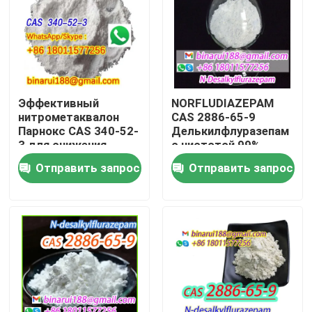
О нас
Экскурсия по заводу
Эффективный
NORFLUDIAZEPAM
нитрометаквалон
CAS 2886-65-9
Контроль качества
Парнокс CAS 340-52-
Делькилфлуразепам
3 для снижения
с чистотой 99%
стресса
Отправить запрос
Отправить запрос
Запросите цитату
Ежедневное химическое сырье
Неорганическое сырье химикатов
точные химические промежуточные звена