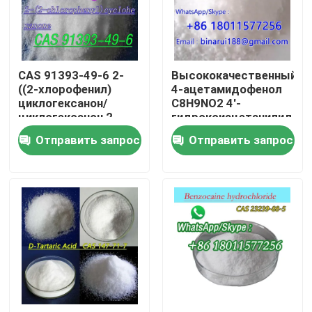
О нас
CAS 91393-49-6 2-
Высококачественный
Экскурсия по заводу
((2-хлорофенил)
4-ацетамидофенол
циклогексанон/
C8H9NO2 4'-
циклогексанон,2-
гидроксиацетанилид
Контроль качества
((2-хлорофенил)
CAS 103-90-2
Отправить запрос
Отправить запрос
Запросите цитату
Ежедневное химическое сырье
Неорганическое сырье химикатов
точные химические промежуточные звена