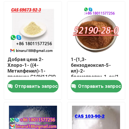
Добрая цена 2-
1-(1,3-
Хлоро-1- ((4-
бензодиоксил-5-
Метилфенил)-1-
ил)-2-
пропанон C10H11ClO
бромопропан-1-он/1-
b-Хлоро-4-
(Бензо[d]
Отправить запрос
Отправить запрос
метилпропиофенон
[1,3]диоксил-5-
Домой
Cas 69673-92-3
ил)-2-
бромопропан-1-он
CAS 52190-28-0
Продукты
Видеозаписи