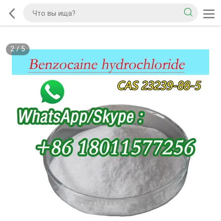
2
/
5