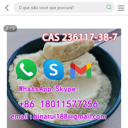
2
/
3