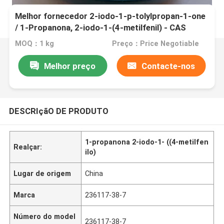
Melhor fornecedor 2-iodo-1-p-tolylpropan-1-one
/ 1-Propanona, 2-iodo-1-(4-metilfenil) - CAS
236117-38-7
MOQ：1 kg
Preço：Price Negotiable
Melhor preço
Contacte-nos
DESCRIçãO DE PRODUTO
1-propanona 2-iodo-1- ((4-metilfen
Realçar:
ilo)
Lugar de origem
China
Marca
236117-38-7
Número do model
236117-38-7