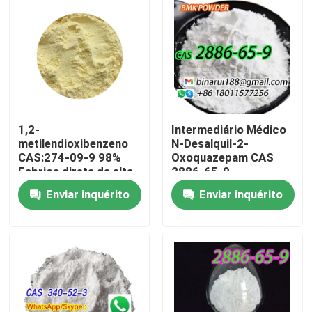
1,2-
Intermediário Médico
metilendioxibenzeno
N-Desalquil-2-
CAS:274-09-9 98%
Oxoquazepam CAS
Fabrica direta de alta
2886-65-9
qualidade Embalagem
Descarbetotoxilaflasepat
Enviar inquérito
Enviar inquérito
local sob demanda
Para casa
Produtos
Vídeos