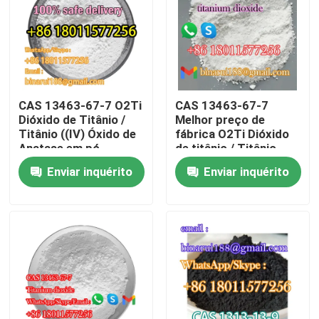
Sobre nós
Visita à fábrica
CAS 13463-67-7 O2Ti
CAS 13463-67-7
Dióxido de Titânio /
Melhor preço de
Controle de qualidade
Titânio ((IV) Óxido de
fábrica O2Ti Dióxido
Anatase em pó
de titânio / Titânio
((IV) Óxido Pigmentos
Enviar inquérito
Enviar inquérito
Solicite um orçamento
inorgânicos
Matérias-primas químicas diárias
Matéria prima inorgánica dos produtos químicos
intermediários químicos finos