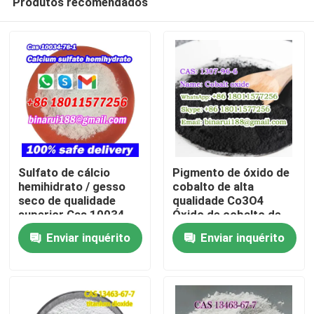
Produtos recomendados
Sulfato de cálcio
Pigmento de óxido de
hemihidrato / gesso
cobalto de alta
seco de qualidade
qualidade Co3O4
superior Cas 10034-
Óxido de cobalto de
Para casa
76-1
qualidade cerâmica
Enviar inquérito
Enviar inquérito
CAS 1307-96-6
Produtos
Vídeos