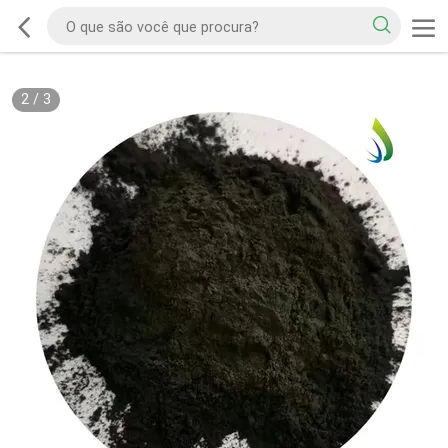
2
/
3