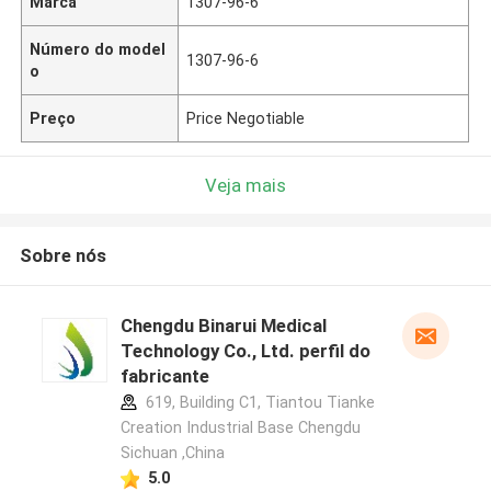
Marca
1307-96-6
Número do model
1307-96-6
o
Preço
Price Negotiable
Veja mais
Sobre nós
Chengdu Binarui Medical
Technology Co., Ltd. perfil do
fabricante
619, Building C1, Tiantou Tianke
Creation Industrial Base Chengdu
Sichuan ,China
5.0